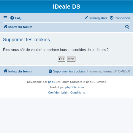
IDeale DS
FAQ
S’enregistrer
Connexion
R
Index du forum
e
Supprimer les cookies
c
h
Êtes-vous sûr de vouloir supprimer tous les cookies de ce forum ?
e
r
c
Index du forum
Supprimer les cookies
Heures au format
UTC+02:00
h
Développé par
phpBB
® Forum Software © phpBB Limited
e
Traduit par
phpBB-fr.com
r
Confidentialité
|
Conditions