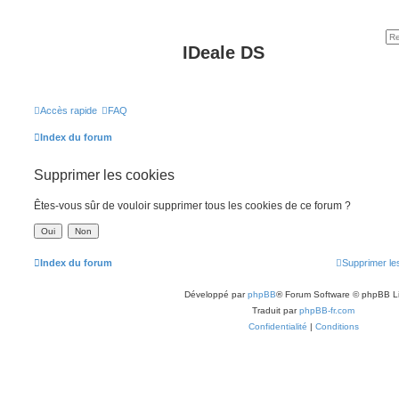
IDeale DS
Accès rapide
FAQ
Index du forum
Supprimer les cookies
Êtes-vous sûr de vouloir supprimer tous les cookies de ce forum ?
Index du forum
Supprimer le
Développé par
phpBB
® Forum Software © phpBB L
Traduit par
phpBB-fr.com
Confidentialité
|
Conditions