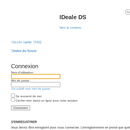
IDeale DS
Vers le contenu
Accès rapide
FAQ
Index du forum
Connexion
Nom d’utilisateur :
Mot de passe :
J’ai oublié mon mot de passe
Se souvenir de moi
Cacher mon statut en ligne pour cette session
S’ENREGISTRER
Vous devez être enregistré pour vous connecter. L’enregistrement ne prend que q