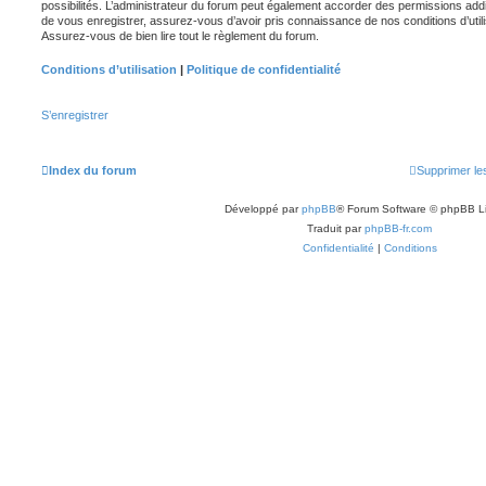
possibilités. L’administrateur du forum peut également accorder des permissions ad
de vous enregistrer, assurez-vous d’avoir pris connaissance de nos conditions d’utilisa
Assurez-vous de bien lire tout le règlement du forum.
Conditions d’utilisation
|
Politique de confidentialité
S’enregistrer
Index du forum
Supprimer le
Développé par
phpBB
® Forum Software © phpBB L
Traduit par
phpBB-fr.com
Confidentialité
|
Conditions