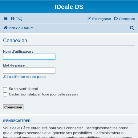
IDeale DS
FAQ
S’enregistrer
Connexion
R
Index du forum
e
Connexion
c
h
Nom d’utilisateur :
e
r
Mot de passe :
c
J’ai oublié mon mot de passe
h
e
Se souvenir de moi
Cacher mon statut en ligne pour cette session
r
S’ENREGISTRER
Vous devez être enregistré pour vous connecter. L’enregistrement ne prend
que quelques secondes et augmente vos possibilités. L’administrateur du
forum peut également accorder des permissions additionnelles aux membres