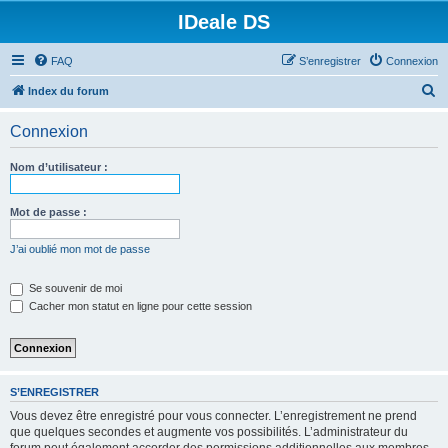
IDeale DS
FAQ
S’enregistrer
Connexion
R
Index du forum
e
Connexion
c
h
Nom d’utilisateur :
e
r
Mot de passe :
c
J’ai oublié mon mot de passe
h
e
Se souvenir de moi
Cacher mon statut en ligne pour cette session
r
S’ENREGISTRER
Vous devez être enregistré pour vous connecter. L’enregistrement ne prend
que quelques secondes et augmente vos possibilités. L’administrateur du
forum peut également accorder des permissions additionnelles aux membres