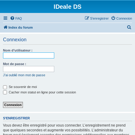
IDeale DS
FAQ
S’enregistrer
Connexion
R
Index du forum
e
Connexion
c
h
Nom d’utilisateur :
e
r
Mot de passe :
c
J’ai oublié mon mot de passe
h
e
Se souvenir de moi
Cacher mon statut en ligne pour cette session
r
S’ENREGISTRER
Vous devez être enregistré pour vous connecter. L’enregistrement ne prend
que quelques secondes et augmente vos possibilités. L’administrateur du
forum peut également accorder des permissions additionnelles aux membres