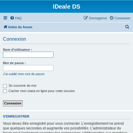
IDeale DS
FAQ
S’enregistrer
Connexion
R
Index du forum
e
Connexion
c
h
Nom d’utilisateur :
e
r
Mot de passe :
c
J’ai oublié mon mot de passe
h
e
Se souvenir de moi
Cacher mon statut en ligne pour cette session
r
S’ENREGISTRER
Vous devez être enregistré pour vous connecter. L’enregistrement ne prend
que quelques secondes et augmente vos possibilités. L’administrateur du
forum peut également accorder des permissions additionnelles aux membres