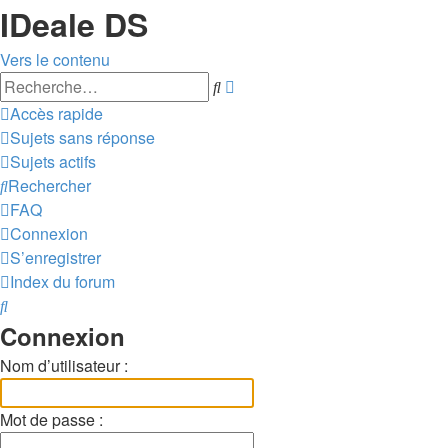
IDeale DS
Vers le contenu
Recherche
Rechercher
avancée
Accès rapide
Sujets sans réponse
Sujets actifs
Rechercher
FAQ
Connexion
S’enregistrer
Index du forum
Rechercher
Connexion
Nom d’utilisateur :
Mot de passe :