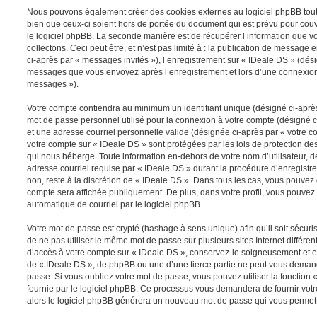
Nous pouvons également créer des cookies externes au logiciel phpBB tout
bien que ceux-ci soient hors de portée du document qui est prévu pour cou
le logiciel phpBB. La seconde manière est de récupérer l’information que 
collectons. Ceci peut être, et n’est pas limité à : la publication de message e
ci-après par « messages invités »), l’enregistrement sur « IDeale DS » (dési
messages que vous envoyez après l’enregistrement et lors d’une connexion 
messages »).
Votre compte contiendra au minimum un identifiant unique (désigné ci-après 
mot de passe personnel utilisé pour la connexion à votre compte (désigné c
et une adresse courriel personnelle valide (désignée ci-après par « votre co
votre compte sur « IDeale DS » sont protégées par les lois de protection d
qui nous héberge. Toute information en-dehors de votre nom d’utilisateur, d
adresse courriel requise par « IDeale DS » durant la procédure d’enregistrem
non, reste à la discrétion de « IDeale DS ». Dans tous les cas, vous pouvez 
compte sera affichée publiquement. De plus, dans votre profil, vous pouvez 
automatique de courriel par le logiciel phpBB.
Votre mot de passe est crypté (hashage à sens unique) afin qu’il soit sécu
de ne pas utiliser le même mot de passe sur plusieurs sites Internet différe
d’accès à votre compte sur « IDeale DS », conservez-le soigneusement et e
de « IDeale DS », de phpBB ou une d’une tierce partie ne peut vous deman
passe. Si vous oubliez votre mot de passe, vous pouvez utiliser la fonction
fournie par le logiciel phpBB. Ce processus vous demandera de fournir votre 
alors le logiciel phpBB générera un nouveau mot de passe qui vous permett