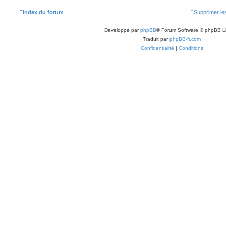
Index du forum
Supprimer le
Développé par
phpBB
® Forum Software © phpBB L
Traduit par
phpBB-fr.com
Confidentialité
|
Conditions