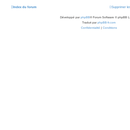
Index du forum
Supprimer le
Développé par
phpBB
® Forum Software © phpBB L
Traduit par
phpBB-fr.com
Confidentialité
|
Conditions