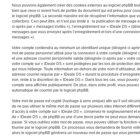
Nous pouvons également créer des cookies externes au logiciel phpBB tout
bien que ceux-ci soient hors de portée du document qui est prévu pour cou
le logiciel phpBB. La seconde manière est de récupérer l’information que 
collectons. Ceci peut être, et n’est pas limité à : la publication de message e
ci-après par « messages invités »), l’enregistrement sur « IDeale DS » (dési
messages que vous envoyez après l’enregistrement et lors d’une connexion 
messages »).
Votre compte contiendra au minimum un identifiant unique (désigné ci-après 
mot de passe personnel utilisé pour la connexion à votre compte (désigné c
et une adresse courriel personnelle valide (désignée ci-après par « votre co
votre compte sur « IDeale DS » sont protégées par les lois de protection d
qui nous héberge. Toute information en-dehors de votre nom d’utilisateur, d
adresse courriel requise par « IDeale DS » durant la procédure d’enregistrem
non, reste à la discrétion de « IDeale DS ». Dans tous les cas, vous pouvez 
compte sera affichée publiquement. De plus, dans votre profil, vous pouvez 
automatique de courriel par le logiciel phpBB.
Votre mot de passe est crypté (hashage à sens unique) afin qu’il soit sécu
de ne pas utiliser le même mot de passe sur plusieurs sites Internet différe
d’accès à votre compte sur « IDeale DS », conservez-le soigneusement et e
de « IDeale DS », de phpBB ou une d’une tierce partie ne peut vous deman
passe. Si vous oubliez votre mot de passe, vous pouvez utiliser la fonction
fournie par le logiciel phpBB. Ce processus vous demandera de fournir votre 
alors le logiciel phpBB générera un nouveau mot de passe qui vous permett