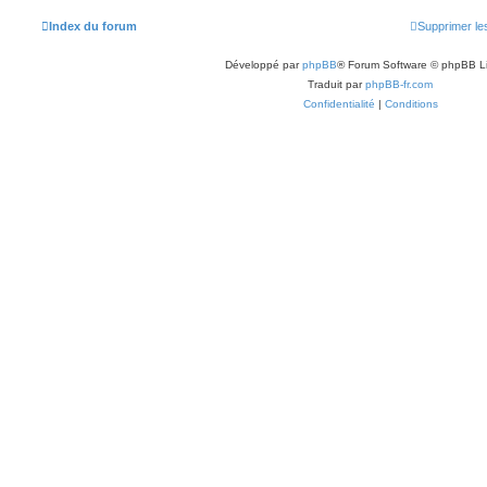
Index du forum
Supprimer le
Développé par
phpBB
® Forum Software © phpBB L
Traduit par
phpBB-fr.com
Confidentialité
|
Conditions