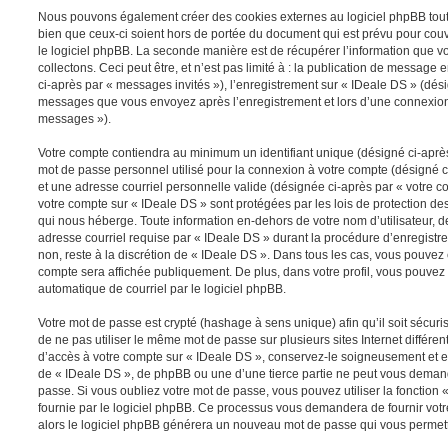
Nous pouvons également créer des cookies externes au logiciel phpBB tout
bien que ceux-ci soient hors de portée du document qui est prévu pour cou
le logiciel phpBB. La seconde manière est de récupérer l’information que 
collectons. Ceci peut être, et n’est pas limité à : la publication de message e
ci-après par « messages invités »), l’enregistrement sur « IDeale DS » (dési
messages que vous envoyez après l’enregistrement et lors d’une connexion 
messages »).
Votre compte contiendra au minimum un identifiant unique (désigné ci-après 
mot de passe personnel utilisé pour la connexion à votre compte (désigné c
et une adresse courriel personnelle valide (désignée ci-après par « votre co
votre compte sur « IDeale DS » sont protégées par les lois de protection d
qui nous héberge. Toute information en-dehors de votre nom d’utilisateur, d
adresse courriel requise par « IDeale DS » durant la procédure d’enregistrem
non, reste à la discrétion de « IDeale DS ». Dans tous les cas, vous pouvez 
compte sera affichée publiquement. De plus, dans votre profil, vous pouvez 
automatique de courriel par le logiciel phpBB.
Votre mot de passe est crypté (hashage à sens unique) afin qu’il soit sécu
de ne pas utiliser le même mot de passe sur plusieurs sites Internet différe
d’accès à votre compte sur « IDeale DS », conservez-le soigneusement et e
de « IDeale DS », de phpBB ou une d’une tierce partie ne peut vous deman
passe. Si vous oubliez votre mot de passe, vous pouvez utiliser la fonction
fournie par le logiciel phpBB. Ce processus vous demandera de fournir votre 
alors le logiciel phpBB générera un nouveau mot de passe qui vous permett