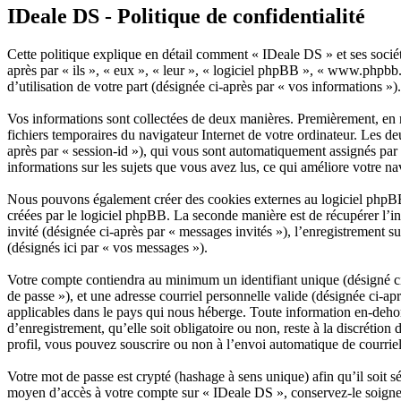
IDeale DS - Politique de confidentialité
Cette politique explique en détail comment « IDeale DS » et ses sociét
après par « ils », « eux », « leur », « logiciel phpBB », « www.phpb
d’utilisation de votre part (désignée ci-après par « vos informations »).
Vos informations sont collectées de deux manières. Premièrement, en na
fichiers temporaires du navigateur Internet de votre ordinateur. Les deu
après par « session-id »), qui vous sont automatiquement assignés par 
informations sur les sujets que vous avez lus, ce qui améliore votre na
Nous pouvons également créer des cookies externes au logiciel phpBB 
créées par le logiciel phpBB. La seconde manière est de récupérer l’inf
invité (désignée ci-après par « messages invités »), l’enregistrement 
(désignés ici par « vos messages »).
Votre compte contiendra au minimum un identifiant unique (désigné ci-
de passe »), et une adresse courriel personnelle valide (désignée ci-a
applicables dans le pays qui nous héberge. Toute information en-dehors
d’enregistrement, qu’elle soit obligatoire ou non, reste à la discréti
profil, vous pouvez souscrire ou non à l’envoi automatique de courriel
Votre mot de passe est crypté (hashage à sens unique) afin qu’il soit s
moyen d’accès à votre compte sur « IDeale DS », conservez-le soigne