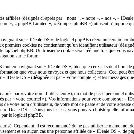
és affiliées (désignés ci-après par « nous », « notre », « nos », « IDe
b.com », « phpBB Limited », « Équipes phpBB ») utilisent n’importe que
viguant sur « IDeale DS », le logiciel phpBB créera un certain nombre d
x premiers cookies ne contiennent qu’un identifiant utilisateur (désigné c
le logiciel phpBB. Un troisième cookie sera créé une fois que vous navigu
vigation sur le forum.
tout en naviguant sur « IDeale DS », bien que ceux-ci soient hors de 
ormation que vous nous envoyez et que nous collectons. Ceci peut être, e
sur « IDeale DS » (désignée ici par « votre compte ») et les messages q
après par « votre nom d’utilisateur »), un mot de passe personnel utili
près par « votre courriel »). Vos informations pour votre compte sur « ID
 de votre nom d’utilisateur, de votre mot de passe et de votre adresse 
on de « IDeale DS ». Dans tous les cas, vous pouvez choisir quelle infor
 par le logiciel phpBB.
écurisé. Cependant, il est recommandé de ne pas utiliser le même mot de p
usement et en aucun cas une personne affiliée de « IDeale DS », de p