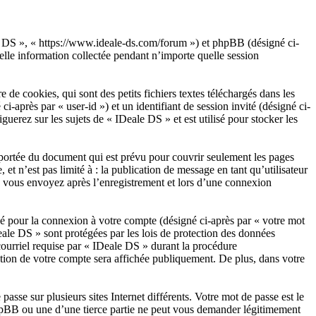
ale DS », « https://www.ideale-ds.com/forum ») et phpBB (désigné ci-
lle information collectée pendant n’importe quelle session
e cookies, qui sont des petits fichiers textes téléchargés dans les
i-après par « user-id ») et un identifiant de session invité (désigné ci-
erez sur les sujets de « IDeale DS » et est utilisé pour stocker les
portée du document qui est prévu pour couvrir seulement les pages
t n’est pas limité à : la publication de message en tant qu’utilisateur
ue vous envoyez après l’enregistrement et lors d’une connexion
sé pour la connexion à votre compte (désigné ci-après par « votre mot
eale DS » sont protégées par les lois de protection des données
courriel requise par « IDeale DS » durant la procédure
mation de votre compte sera affichée publiquement. De plus, dans votre
asse sur plusieurs sites Internet différents. Votre mot de passe est le
hpBB ou une d’une tierce partie ne peut vous demander légitimement