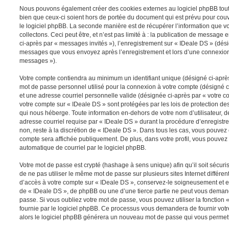
Nous pouvons également créer des cookies externes au logiciel phpBB tout
bien que ceux-ci soient hors de portée du document qui est prévu pour cou
le logiciel phpBB. La seconde manière est de récupérer l’information que 
collectons. Ceci peut être, et n’est pas limité à : la publication de message e
ci-après par « messages invités »), l’enregistrement sur « IDeale DS » (dési
messages que vous envoyez après l’enregistrement et lors d’une connexion 
messages »).
Votre compte contiendra au minimum un identifiant unique (désigné ci-après 
mot de passe personnel utilisé pour la connexion à votre compte (désigné c
et une adresse courriel personnelle valide (désignée ci-après par « votre co
votre compte sur « IDeale DS » sont protégées par les lois de protection d
qui nous héberge. Toute information en-dehors de votre nom d’utilisateur, d
adresse courriel requise par « IDeale DS » durant la procédure d’enregistrem
non, reste à la discrétion de « IDeale DS ». Dans tous les cas, vous pouvez 
compte sera affichée publiquement. De plus, dans votre profil, vous pouvez 
automatique de courriel par le logiciel phpBB.
Votre mot de passe est crypté (hashage à sens unique) afin qu’il soit sécu
de ne pas utiliser le même mot de passe sur plusieurs sites Internet différe
d’accès à votre compte sur « IDeale DS », conservez-le soigneusement et e
de « IDeale DS », de phpBB ou une d’une tierce partie ne peut vous deman
passe. Si vous oubliez votre mot de passe, vous pouvez utiliser la fonction
fournie par le logiciel phpBB. Ce processus vous demandera de fournir votre 
alors le logiciel phpBB générera un nouveau mot de passe qui vous permett