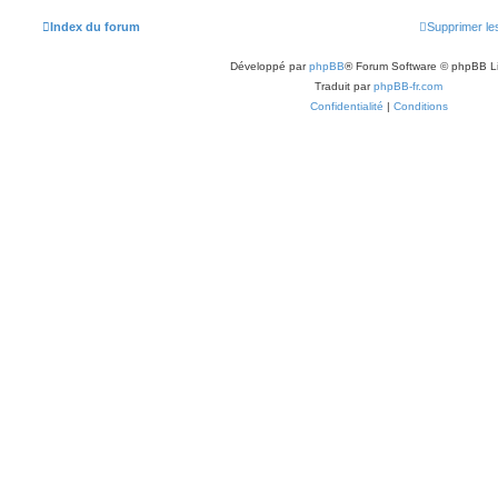
Index du forum
Supprimer le
Développé par
phpBB
® Forum Software © phpBB L
Traduit par
phpBB-fr.com
Confidentialité
|
Conditions