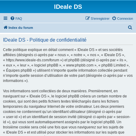
IDeale DS
FAQ
S’enregistrer
Connexion
R
Index du forum
e
IDeale DS - Politique de confidentialité
c
h
Cette politique explique en détail comment « IDeale DS » et ses sociétés
affiliées (désignés ci-après par « nous », « notre », « nos », « IDeale DS »,
e
« https://www.ideale-ds.com/forum ») et phpBB (désigné ci-après par « ils »,
r
« eux », « leur », « logiciel phpBB », « www.phpbb.com », « phpBB Limited »,
« Équipes phpBB ») utilisent n’importe quelle information collectée pendant
c
n’importe quelle session d’utilisation de votre part (désignée ci-après par « vos
h
informations »).
e
Vos informations sont collectées de deux manières. Premièrement, en
r
naviguant sur « IDeale DS », le logiciel phpBB créera un certain nombre de
cookies, qui sont des petits fichiers textes téléchargés dans les fichiers
temporaires du navigateur Internet de votre ordinateur. Les deux premiers
cookies ne contiennent qu’un identifiant utilisateur (désigné ci-après par
« user-id ») et un identifiant de session invité (désigné ci-après par « session-
id »), qui vous sont automatiquement assignés par le logiciel phpBB. Un
troisième cookie sera créé une fois que vous naviguerez sur les sujets de
« IDeale DS » et est utilisé pour stocker les informations sur les sujets que