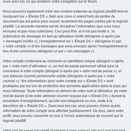
vous avez lus, ce qui améliore votre navigation sur le forum.
Nous pouvons également créer des cookies externes au logiciel phpBB tout en
naviguant sur « IDeale DS », bien que ceux-ci soient hors de portée du
document qui est prévu pour couvrir seulement les pages créées par le logiciel
phpBB. La seconde manière est de récupérer l’information que vous nous
envoyez et que nous collectons. Ceci peut être, et n’est pas limité à : la
publication de message en tant qu’utilisateur invité (désignée ci-après par
« messages invités »), l’enregistrement sur « IDeale DS » (désignée ici par
« votre compte ») et les messages que vous envoyez après l’enregistrement et
lors d’une connexion (désignés ici par « vos messages »).
Votre compte contiendra au minimum un identifiant unique (désigné ci-après
par « votre nom d’utilisateur »), un mot de passe personnel utilisé pour la
connexion à votre compte (désigné ci-après par « votre mot de passe »), et
une adresse courriel personnelle valide (désignée ci-après par « votre
courriel »). Vos informations pour votre compte sur « IDeale DS » sont
protégées par les lois de protection des données applicables dans le pays qui
nous héberge. Toute information en-dehors de votre nom d’utilisateur, de votre
mot de passe et de votre adresse courriel requise par « IDeale DS » durant la
procédure d’enregistrement, qu’elle soit obligatoire ou non, reste à la
discrétion de « IDeale DS ». Dans tous les cas, vous pouvez choisir quelle
information de votre compte sera affichée publiquement. De plus, dans votre
profil, vous pouvez souscrire ou non à l’envoi automatique de courriel par le
logiciel phpBB.
Votre mot de passe est crypté (hashage à sens unique) afin qu’il soit sécurisé.