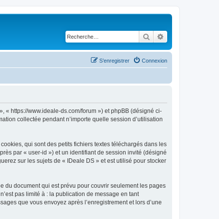
Rechercher
Recherche avancé
S’enregistrer
Connexion
 », « https://www.ideale-ds.com/forum ») et phpBB (désigné ci-
mation collectée pendant n’importe quelle session d’utilisation
okies, qui sont des petits fichiers textes téléchargés dans les
rès par « user-id ») et un identifiant de session invité (désigné
erez sur les sujets de « IDeale DS » et est utilisé pour stocker
ée du document qui est prévu pour couvrir seulement les pages
’est pas limité à : la publication de message en tant
messages que vous envoyez après l’enregistrement et lors d’une