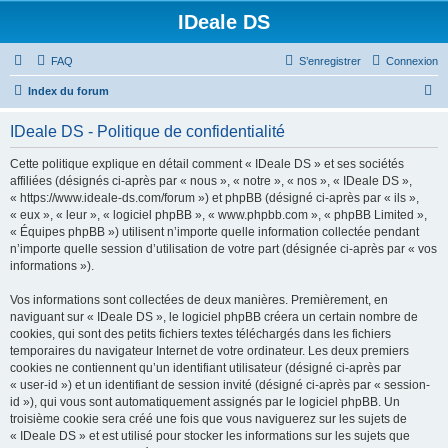
IDeale DS
FAQ
S’enregistrer
Connexion
R
Index du forum
e
IDeale DS - Politique de confidentialité
c
h
Cette politique explique en détail comment « IDeale DS » et ses sociétés
affiliées (désignés ci-après par « nous », « notre », « nos », « IDeale DS »,
e
« https://www.ideale-ds.com/forum ») et phpBB (désigné ci-après par « ils »,
r
« eux », « leur », « logiciel phpBB », « www.phpbb.com », « phpBB Limited »,
« Équipes phpBB ») utilisent n’importe quelle information collectée pendant
c
n’importe quelle session d’utilisation de votre part (désignée ci-après par « vos
h
informations »).
e
Vos informations sont collectées de deux manières. Premièrement, en
r
naviguant sur « IDeale DS », le logiciel phpBB créera un certain nombre de
cookies, qui sont des petits fichiers textes téléchargés dans les fichiers
temporaires du navigateur Internet de votre ordinateur. Les deux premiers
cookies ne contiennent qu’un identifiant utilisateur (désigné ci-après par
« user-id ») et un identifiant de session invité (désigné ci-après par « session-
id »), qui vous sont automatiquement assignés par le logiciel phpBB. Un
troisième cookie sera créé une fois que vous naviguerez sur les sujets de
« IDeale DS » et est utilisé pour stocker les informations sur les sujets que