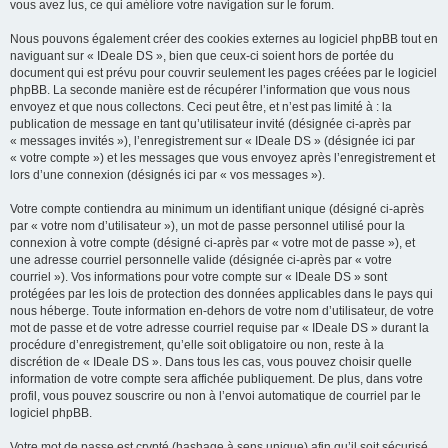
vous avez lus, ce qui améliore votre navigation sur le forum.
Nous pouvons également créer des cookies externes au logiciel phpBB tout en
naviguant sur « IDeale DS », bien que ceux-ci soient hors de portée du
document qui est prévu pour couvrir seulement les pages créées par le logiciel
phpBB. La seconde manière est de récupérer l’information que vous nous
envoyez et que nous collectons. Ceci peut être, et n’est pas limité à : la
publication de message en tant qu’utilisateur invité (désignée ci-après par
« messages invités »), l’enregistrement sur « IDeale DS » (désignée ici par
« votre compte ») et les messages que vous envoyez après l’enregistrement et
lors d’une connexion (désignés ici par « vos messages »).
Votre compte contiendra au minimum un identifiant unique (désigné ci-après
par « votre nom d’utilisateur »), un mot de passe personnel utilisé pour la
connexion à votre compte (désigné ci-après par « votre mot de passe »), et
une adresse courriel personnelle valide (désignée ci-après par « votre
courriel »). Vos informations pour votre compte sur « IDeale DS » sont
protégées par les lois de protection des données applicables dans le pays qui
nous héberge. Toute information en-dehors de votre nom d’utilisateur, de votre
mot de passe et de votre adresse courriel requise par « IDeale DS » durant la
procédure d’enregistrement, qu’elle soit obligatoire ou non, reste à la
discrétion de « IDeale DS ». Dans tous les cas, vous pouvez choisir quelle
information de votre compte sera affichée publiquement. De plus, dans votre
profil, vous pouvez souscrire ou non à l’envoi automatique de courriel par le
logiciel phpBB.
Votre mot de passe est crypté (hashage à sens unique) afin qu’il soit sécurisé.