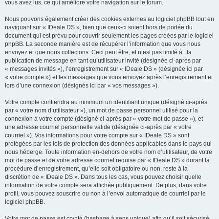
vous avez lus, ce qui améliore votre navigation sur le forum.
Nous pouvons également créer des cookies externes au logiciel phpBB tout en
naviguant sur « IDeale DS », bien que ceux-ci soient hors de portée du
document qui est prévu pour couvrir seulement les pages créées par le logiciel
phpBB. La seconde manière est de récupérer l’information que vous nous
envoyez et que nous collectons. Ceci peut être, et n’est pas limité à : la
publication de message en tant qu’utilisateur invité (désignée ci-après par
« messages invités »), l’enregistrement sur « IDeale DS » (désignée ici par
« votre compte ») et les messages que vous envoyez après l’enregistrement et
lors d’une connexion (désignés ici par « vos messages »).
Votre compte contiendra au minimum un identifiant unique (désigné ci-après
par « votre nom d’utilisateur »), un mot de passe personnel utilisé pour la
connexion à votre compte (désigné ci-après par « votre mot de passe »), et
une adresse courriel personnelle valide (désignée ci-après par « votre
courriel »). Vos informations pour votre compte sur « IDeale DS » sont
protégées par les lois de protection des données applicables dans le pays qui
nous héberge. Toute information en-dehors de votre nom d’utilisateur, de votre
mot de passe et de votre adresse courriel requise par « IDeale DS » durant la
procédure d’enregistrement, qu’elle soit obligatoire ou non, reste à la
discrétion de « IDeale DS ». Dans tous les cas, vous pouvez choisir quelle
information de votre compte sera affichée publiquement. De plus, dans votre
profil, vous pouvez souscrire ou non à l’envoi automatique de courriel par le
logiciel phpBB.
Votre mot de passe est crypté (hashage à sens unique) afin qu’il soit sécurisé.