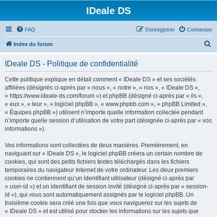
IDeale DS
FAQ
S’enregistrer
Connexion
R
Index du forum
e
IDeale DS - Politique de confidentialité
c
h
Cette politique explique en détail comment « IDeale DS » et ses sociétés
affiliées (désignés ci-après par « nous », « notre », « nos », « IDeale DS »,
e
« https://www.ideale-ds.com/forum ») et phpBB (désigné ci-après par « ils »,
r
« eux », « leur », « logiciel phpBB », « www.phpbb.com », « phpBB Limited »,
« Équipes phpBB ») utilisent n’importe quelle information collectée pendant
c
n’importe quelle session d’utilisation de votre part (désignée ci-après par « vos
h
informations »).
e
Vos informations sont collectées de deux manières. Premièrement, en
r
naviguant sur « IDeale DS », le logiciel phpBB créera un certain nombre de
cookies, qui sont des petits fichiers textes téléchargés dans les fichiers
temporaires du navigateur Internet de votre ordinateur. Les deux premiers
cookies ne contiennent qu’un identifiant utilisateur (désigné ci-après par
« user-id ») et un identifiant de session invité (désigné ci-après par « session-
id »), qui vous sont automatiquement assignés par le logiciel phpBB. Un
troisième cookie sera créé une fois que vous naviguerez sur les sujets de
« IDeale DS » et est utilisé pour stocker les informations sur les sujets que