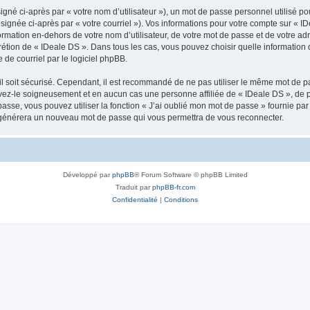
gné ci-après par « votre nom d’utilisateur »), un mot de passe personnel utilisé po
signée ci-après par « votre courriel »). Vos informations pour votre compte sur « ID
mation en-dehors de votre nom d’utilisateur, de votre mot de passe et de votre ad
iscrétion de « IDeale DS ». Dans tous les cas, vous pouvez choisir quelle informatio
 de courriel par le logiciel phpBB.
l soit sécurisé. Cependant, il est recommandé de ne pas utiliser le même mot de pas
rvez-le soigneusement et en aucun cas une personne affiliée de « IDeale DS », de
passe, vous pouvez utiliser la fonction « J’ai oublié mon mot de passe » fournie p
pBB générera un nouveau mot de passe qui vous permettra de vous reconnecter.
Développé par
phpBB
® Forum Software © phpBB Limited
Traduit par
phpBB-fr.com
Confidentialité
|
Conditions