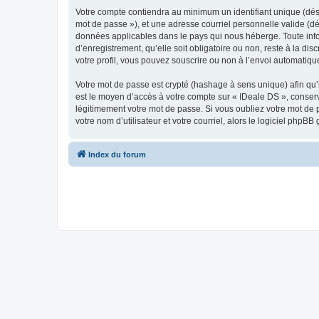
Votre compte contiendra au minimum un identifiant unique (dési
mot de passe »), et une adresse courriel personnelle valide (dé
données applicables dans le pays qui nous héberge. Toute infor
d’enregistrement, qu’elle soit obligatoire ou non, reste à la d
votre profil, vous pouvez souscrire ou non à l’envoi automatique
Votre mot de passe est crypté (hashage à sens unique) afin qu’i
est le moyen d’accès à votre compte sur « IDeale DS », conse
légitimement votre mot de passe. Si vous oubliez votre mot de 
votre nom d’utilisateur et votre courriel, alors le logiciel ph
Index du forum