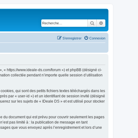
Rechercher
Recherche avancé
S’enregistrer
Connexion
 », « https://www.ideale-ds.com/forum ») et phpBB (désigné ci-
mation collectée pendant n’importe quelle session d’utilisation
okies, qui sont des petits fichiers textes téléchargés dans les
rès par « user-id ») et un identifiant de session invité (désigné
erez sur les sujets de « IDeale DS » et est utilisé pour stocker
ée du document qui est prévu pour couvrir seulement les pages
’est pas limité à : la publication de message en tant
messages que vous envoyez après l’enregistrement et lors d’une