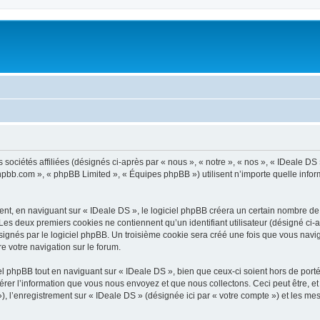
 sociétés affiliées (désignés ci-après par « nous », « notre », « nos », « IDeale DS
.phpbb.com », « phpBB Limited », « Équipes phpBB ») utilisent n’importe quelle infor
t, en naviguant sur « IDeale DS », le logiciel phpBB créera un certain nombre de co
Les deux premiers cookies ne contiennent qu’un identifiant utilisateur (désigné ci-ap
ignés par le logiciel phpBB. Un troisième cookie sera créé une fois que vous navigu
re votre navigation sur le forum.
 phpBB tout en naviguant sur « IDeale DS », bien que ceux-ci soient hors de port
er l’information que vous nous envoyez et que nous collectons. Ceci peut être, et n
 »), l’enregistrement sur « IDeale DS » (désignée ici par « votre compte ») et les 