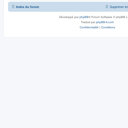
Index du forum
Supprimer le
Développé par
phpBB
® Forum Software © phpBB L
Traduit par
phpBB-fr.com
Confidentialité
|
Conditions