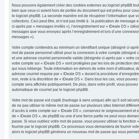
Nous pouvons également créer des cookies externes au logiciel phpBB tout
bien que ceux-ci soient hors de portée du document qui est prévu pour cou
le logiciel phpBB. La seconde manière est de récupérer l’information que 
collectons. Ceci peut être, et n’est pas limité à : la publication de message e
ci-après par « messages invités »), l’enregistrement sur « IDeale DS » (dési
messages que vous envoyez après l’enregistrement et lors d’une connexion 
messages »).
Votre compte contiendra au minimum un identifiant unique (désigné ci-après 
mot de passe personnel utilisé pour la connexion à votre compte (désigné c
et une adresse courriel personnelle valide (désignée ci-après par « votre co
votre compte sur « IDeale DS » sont protégées par les lois de protection d
qui nous héberge. Toute information en-dehors de votre nom d’utilisateur, d
adresse courriel requise par « IDeale DS » durant la procédure d’enregistrem
non, reste à la discrétion de « IDeale DS ». Dans tous les cas, vous pouvez 
compte sera affichée publiquement. De plus, dans votre profil, vous pouvez 
automatique de courriel par le logiciel phpBB.
Votre mot de passe est crypté (hashage à sens unique) afin qu’il soit sécu
de ne pas utiliser le même mot de passe sur plusieurs sites Internet différe
d’accès à votre compte sur « IDeale DS », conservez-le soigneusement et e
de « IDeale DS », de phpBB ou une d’une tierce partie ne peut vous deman
passe. Si vous oubliez votre mot de passe, vous pouvez utiliser la fonction
fournie par le logiciel phpBB. Ce processus vous demandera de fournir votre 
alors le logiciel phpBB générera un nouveau mot de passe qui vous permett