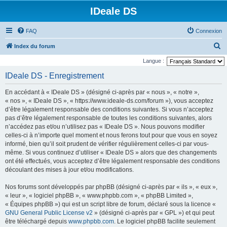
IDeale DS
FAQ
Connexion
R
Index du forum
e
Langue :
c
IDeale DS - Enregistrement
h
En accédant à « IDeale DS » (désigné ci-après par « nous », « notre »,
e
« nos », « IDeale DS », « https://www.ideale-ds.com/forum »), vous acceptez
r
d’être légalement responsable des conditions suivantes. Si vous n’acceptez
pas d’être légalement responsable de toutes les conditions suivantes, alors
c
n’accédez pas et/ou n’utilisez pas « IDeale DS ». Nous pouvons modifier
h
celles-ci à n’importe quel moment et nous ferons tout pour que vous en soyez
e
informé, bien qu’il soit prudent de vérifier régulièrement celles-ci par vous-
même. Si vous continuez d’utiliser « IDeale DS » alors que des changements
r
ont été effectués, vous acceptez d’être légalement responsable des conditions
découlant des mises à jour et/ou modifications.
Nos forums sont développés par phpBB (désigné ci-après par « ils », « eux »,
« leur », « logiciel phpBB », « www.phpbb.com », « phpBB Limited »,
« Équipes phpBB ») qui est un script libre de forum, déclaré sous la licence «
GNU General Public License v2
» (désigné ci-après par « GPL ») et qui peut
être téléchargé depuis
www.phpbb.com
. Le logiciel phpBB facilite seulement