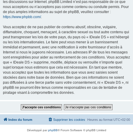
les discussions sur Internet. phpBB Limited n’est pas responsable de ce que
nous acceptons ou n’acceptons pas comme contenu ou conduite permis. Pour
de plus amples informations au sujet de phpBB, veuillez consulter :
https://www.phpbb.com/
.
Vous acceptez de ne pas publier de contenu abusif, obscène, vulgaire,
diffamatoire, choquant, menaçant, à caractère sexuel ou tout autre contenu qui
peut transgresser les lois de votre pays, du pays où « IDeale DS » est hébergé
ou les lois internationales. Le faire peut vous mener à un bannissement
immédiat et permanent, avec une notification à votre fournisseur d’accès à
Internet si nous le jugeons nécessaire. Les adresses IP de tous les messages
sont enregistrées pour aider au renforcement de ces conditions. Vous acceptez
que « IDeale DS » supprime, modifie, déplace ou verrouille n’importe quel
sujet lorsque nous estimons que cela est nécessaire. En tant que membre,
vous acceptez que toutes les informations que vous avez saisies soient
stockées dans notre base de données. Bien que ces informations ne soient
pas diffusées à une tierce partie sans votre consentement, ni « IDeale DS », ni
phpBB ne pourront être tenus comme responsables en cas de tentative de
piratage visant à compromettre les données.
Index du forum
Supprimer les cookies
Heures au format
UTC+02:00
Développé par
phpBB
® Forum Software © phpBB Limited