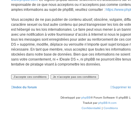
responsable de ce que nous acceptons ou n’acceptons pas comme contenu 
amples informations au sujet de phpBB, veuillez consulter :
https://www.ph
Vous acceptez de ne pas publier de contenu abusif, obscène, vulgaire, diff
caractère sexuel ou tout autre contenu qui peut transgresser les lois de vot
est hébergé ou les lois internationales. Le faire peut vous mener à un ban
avec une notification à votre fournisseur d’accès à Internet si nous le juge
tous les messages sont enregistrées pour aider au renforcement de ces con
DS » supprime, modifie, déplace ou verrouille n’importe quel sujet lorsque
nécessaire. En tant que membre, vous acceptez que toutes les informations
stockées dans notre base de données. Bien que ces informations ne soient p
sans votre consentement, ni « IDeale DS », ni phpBB ne pourront être ten
tentative de piratage visant à compromettre les données.
Index du forum
Supprimer le
Développé par
phpBB
® Forum Software © phpBB L
Traduit par
phpBB-fr.com
Confidentialité
|
Conditions