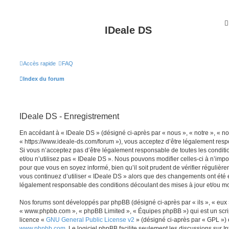
IDeale DS
Accès rapide
FAQ
Index du forum
IDeale DS - Enregistrement
En accédant à « IDeale DS » (désigné ci-après par « nous », « notre », « no
« https://www.ideale-ds.com/forum »), vous acceptez d’être légalement resp
Si vous n’acceptez pas d’être légalement responsable de toutes les conditi
et/ou n’utilisez pas « IDeale DS ». Nous pouvons modifier celles-ci à n’imp
pour que vous en soyez informé, bien qu’il soit prudent de vérifier régulièr
vous continuez d’utiliser « IDeale DS » alors que des changements ont été e
légalement responsable des conditions découlant des mises à jour et/ou mo
Nos forums sont développés par phpBB (désigné ci-après par « ils », « eux »,
« www.phpbb.com », « phpBB Limited », « Équipes phpBB ») qui est un script
licence «
GNU General Public License v2
» (désigné ci-après par « GPL ») 
www.phpbb.com
. Le logiciel phpBB facilite seulement les discussions sur I