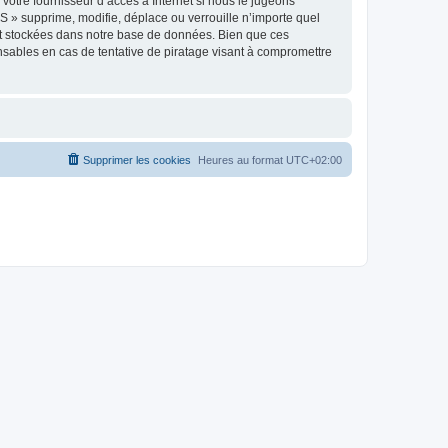
votre fournisseur d’accès à Internet si nous le jugeons
 » supprime, modifie, déplace ou verrouille n’importe quel
nt stockées dans notre base de données. Bien que ces
nsables en cas de tentative de piratage visant à compromettre
Supprimer les cookies
Heures au format
UTC+02:00