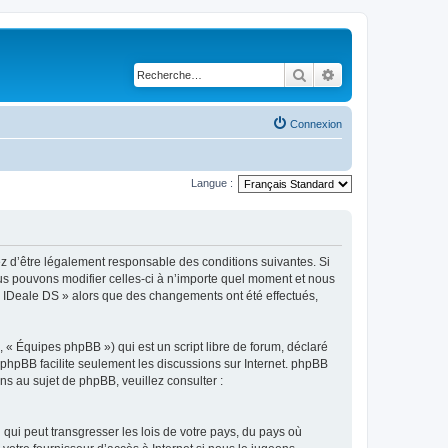
Rechercher
Recherche avancé
Connexion
Langue :
ez d’être légalement responsable des conditions suivantes. Si
ous pouvons modifier celles-ci à n’importe quel moment et nous
r « IDeale DS » alors que des changements ont été effectués,
 « Équipes phpBB ») qui est un script libre de forum, déclaré
l phpBB facilite seulement les discussions sur Internet. phpBB
 au sujet de phpBB, veuillez consulter :
qui peut transgresser les lois de votre pays, du pays où