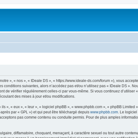
notre », « nos », « IDeale DS », « https://www.ideale-ds.com/forum »), vous accept
s conditions suivantes, alors n’accédez pas et/ou n’utilisez pas « IDeale DS ». N
dent de vérifier régulièrement celles-ci par vous-même. Si vous continuez d’utilise
coulant des mises à jour et/ou modifications.
ls », « eux », « leur », « logiciel phpBB », « www.phpbb.com », « phpBB Limited »,
-après par « GPL ») et qui peut être téléchargé depuis
www.phpbb.com
. Le logicie
acceptons pas comme contenu ou conduite permis. Pour de plus amples informations
lgaire, diffamatoire, choquant, menaçant, à caractère sexuel ou tout autre contenu 