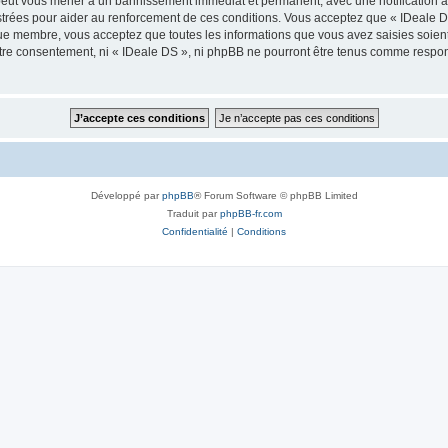
 peut vous mener à un bannissement immédiat et permanent, avec une notification à 
trées pour aider au renforcement de ces conditions. Vous acceptez que « IDeale DS
que membre, vous acceptez que toutes les informations que vous avez saisies soie
votre consentement, ni « IDeale DS », ni phpBB ne pourront être tenus comme respo
Développé par
phpBB
® Forum Software © phpBB Limited
Traduit par
phpBB-fr.com
Confidentialité
|
Conditions