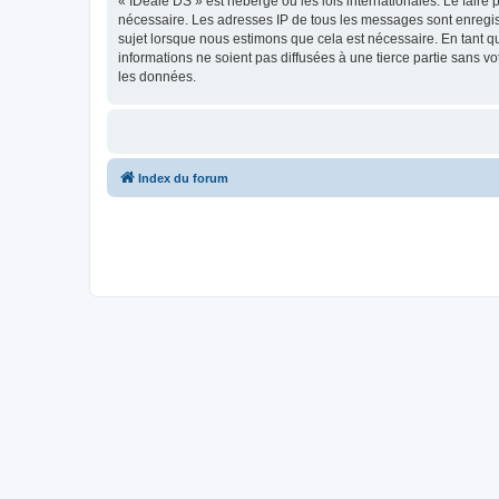
« IDeale DS » est hébergé ou les lois internationales. Le faire
nécessaire. Les adresses IP de tous les messages sont enregis
sujet lorsque nous estimons que cela est nécessaire. En tant 
informations ne soient pas diffusées à une tierce partie sans 
les données.
Index du forum