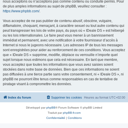
nous acceptons ou n’acceptons pas comme contenu ou conduite permis. Pour
de plus amples informations au sujet de phpBB, veuillez consulter :
https://www.phpbb.com/
.
Vous acceptez de ne pas publier de contenu abusif, obscène, vulgaire,
diffamatoire, choquant, menaçant, à caractère sexuel ou tout autre contenu qui
peut transgresser les lois de votre pays, du pays où « IDeale DS » est hébergé
ou les lois internationales. Le faire peut vous mener à un bannissement
immédiat et permanent, avec une notification à votre fournisseur d’accès à
Internet si nous le jugeons nécessaire. Les adresses IP de tous les messages
sont enregistrées pour aider au renforcement de ces conditions. Vous acceptez
que « IDeale DS » supprime, modifie, déplace ou verrouille n’importe quel
sujet lorsque nous estimons que cela est nécessaire. En tant que membre,
vous acceptez que toutes les informations que vous avez saisies soient
stockées dans notre base de données. Bien que ces informations ne soient
pas diffusées à une tierce partie sans votre consentement, ni « IDeale DS », ni
phpBB ne pourront être tenus comme responsables en cas de tentative de
piratage visant à compromettre les données.
Index du forum
Supprimer les cookies
Heures au format
UTC+02:00
Développé par
phpBB
® Forum Software © phpBB Limited
Traduit par
phpBB-fr.com
Confidentialité
|
Conditions