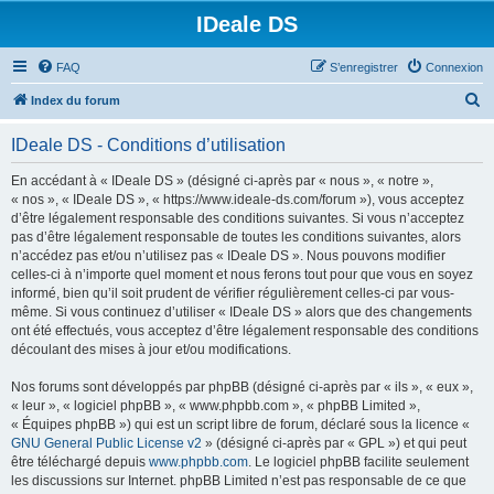
IDeale DS
FAQ
S’enregistrer
Connexion
R
Index du forum
e
IDeale DS - Conditions d’utilisation
c
h
En accédant à « IDeale DS » (désigné ci-après par « nous », « notre »,
« nos », « IDeale DS », « https://www.ideale-ds.com/forum »), vous acceptez
e
d’être légalement responsable des conditions suivantes. Si vous n’acceptez
r
pas d’être légalement responsable de toutes les conditions suivantes, alors
n’accédez pas et/ou n’utilisez pas « IDeale DS ». Nous pouvons modifier
c
celles-ci à n’importe quel moment et nous ferons tout pour que vous en soyez
h
informé, bien qu’il soit prudent de vérifier régulièrement celles-ci par vous-
même. Si vous continuez d’utiliser « IDeale DS » alors que des changements
e
ont été effectués, vous acceptez d’être légalement responsable des conditions
r
découlant des mises à jour et/ou modifications.
Nos forums sont développés par phpBB (désigné ci-après par « ils », « eux »,
« leur », « logiciel phpBB », « www.phpbb.com », « phpBB Limited »,
« Équipes phpBB ») qui est un script libre de forum, déclaré sous la licence «
GNU General Public License v2
» (désigné ci-après par « GPL ») et qui peut
être téléchargé depuis
www.phpbb.com
. Le logiciel phpBB facilite seulement
les discussions sur Internet. phpBB Limited n’est pas responsable de ce que