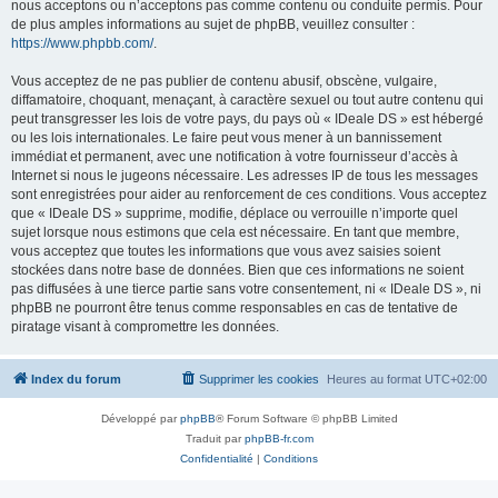
nous acceptons ou n’acceptons pas comme contenu ou conduite permis. Pour
de plus amples informations au sujet de phpBB, veuillez consulter :
https://www.phpbb.com/
.
Vous acceptez de ne pas publier de contenu abusif, obscène, vulgaire,
diffamatoire, choquant, menaçant, à caractère sexuel ou tout autre contenu qui
peut transgresser les lois de votre pays, du pays où « IDeale DS » est hébergé
ou les lois internationales. Le faire peut vous mener à un bannissement
immédiat et permanent, avec une notification à votre fournisseur d’accès à
Internet si nous le jugeons nécessaire. Les adresses IP de tous les messages
sont enregistrées pour aider au renforcement de ces conditions. Vous acceptez
que « IDeale DS » supprime, modifie, déplace ou verrouille n’importe quel
sujet lorsque nous estimons que cela est nécessaire. En tant que membre,
vous acceptez que toutes les informations que vous avez saisies soient
stockées dans notre base de données. Bien que ces informations ne soient
pas diffusées à une tierce partie sans votre consentement, ni « IDeale DS », ni
phpBB ne pourront être tenus comme responsables en cas de tentative de
piratage visant à compromettre les données.
Index du forum
Supprimer les cookies
Heures au format
UTC+02:00
Développé par
phpBB
® Forum Software © phpBB Limited
Traduit par
phpBB-fr.com
Confidentialité
|
Conditions