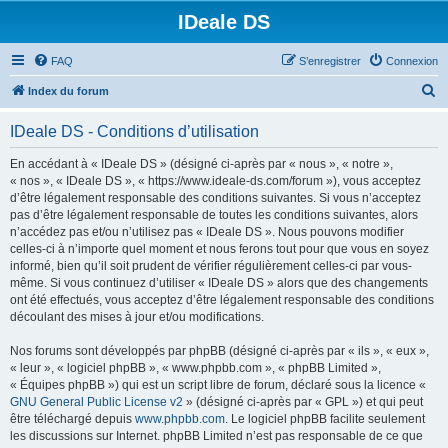
IDeale DS
FAQ
S’enregistrer
Connexion
R
Index du forum
e
IDeale DS - Conditions d’utilisation
c
h
En accédant à « IDeale DS » (désigné ci-après par « nous », « notre »,
« nos », « IDeale DS », « https://www.ideale-ds.com/forum »), vous acceptez
e
d’être légalement responsable des conditions suivantes. Si vous n’acceptez
r
pas d’être légalement responsable de toutes les conditions suivantes, alors
n’accédez pas et/ou n’utilisez pas « IDeale DS ». Nous pouvons modifier
c
celles-ci à n’importe quel moment et nous ferons tout pour que vous en soyez
h
informé, bien qu’il soit prudent de vérifier régulièrement celles-ci par vous-
même. Si vous continuez d’utiliser « IDeale DS » alors que des changements
e
ont été effectués, vous acceptez d’être légalement responsable des conditions
r
découlant des mises à jour et/ou modifications.
Nos forums sont développés par phpBB (désigné ci-après par « ils », « eux »,
« leur », « logiciel phpBB », « www.phpbb.com », « phpBB Limited »,
« Équipes phpBB ») qui est un script libre de forum, déclaré sous la licence «
GNU General Public License v2
» (désigné ci-après par « GPL ») et qui peut
être téléchargé depuis
www.phpbb.com
. Le logiciel phpBB facilite seulement
les discussions sur Internet. phpBB Limited n’est pas responsable de ce que