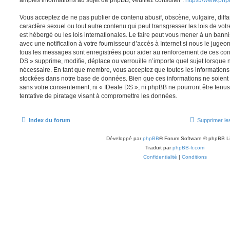
amples informations au sujet de phpBB, veuillez consulter :
https://www.ph
Vous acceptez de ne pas publier de contenu abusif, obscène, vulgaire, diff
caractère sexuel ou tout autre contenu qui peut transgresser les lois de vot
est hébergé ou les lois internationales. Le faire peut vous mener à un ban
avec une notification à votre fournisseur d’accès à Internet si nous le juge
tous les messages sont enregistrées pour aider au renforcement de ces con
DS » supprime, modifie, déplace ou verrouille n’importe quel sujet lorsque
nécessaire. En tant que membre, vous acceptez que toutes les informations
stockées dans notre base de données. Bien que ces informations ne soient p
sans votre consentement, ni « IDeale DS », ni phpBB ne pourront être ten
tentative de piratage visant à compromettre les données.
Index du forum
Supprimer le
Développé par
phpBB
® Forum Software © phpBB L
Traduit par
phpBB-fr.com
Confidentialité
|
Conditions