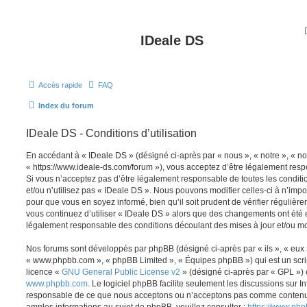
IDeale DS
Accès rapide
FAQ
Index du forum
IDeale DS - Conditions d’utilisation
En accédant à « IDeale DS » (désigné ci-après par « nous », « notre », « no
« https://www.ideale-ds.com/forum »), vous acceptez d’être légalement resp
Si vous n’acceptez pas d’être légalement responsable de toutes les conditi
et/ou n’utilisez pas « IDeale DS ». Nous pouvons modifier celles-ci à n’imp
pour que vous en soyez informé, bien qu’il soit prudent de vérifier régulièr
vous continuez d’utiliser « IDeale DS » alors que des changements ont été e
légalement responsable des conditions découlant des mises à jour et/ou mo
Nos forums sont développés par phpBB (désigné ci-après par « ils », « eux »,
« www.phpbb.com », « phpBB Limited », « Équipes phpBB ») qui est un script
licence «
GNU General Public License v2
» (désigné ci-après par « GPL ») 
www.phpbb.com
. Le logiciel phpBB facilite seulement les discussions sur I
responsable de ce que nous acceptons ou n’acceptons pas comme contenu 