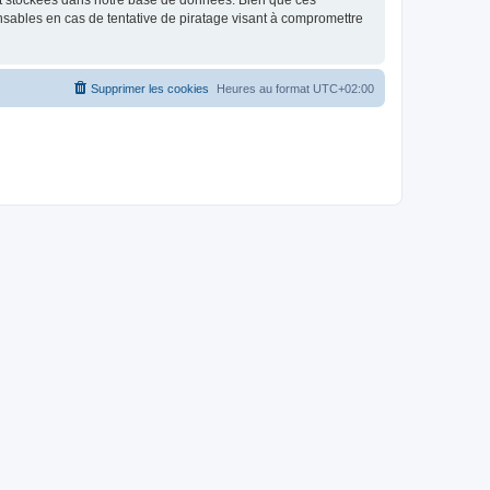
nt stockées dans notre base de données. Bien que ces
nsables en cas de tentative de piratage visant à compromettre
Supprimer les cookies
Heures au format
UTC+02:00