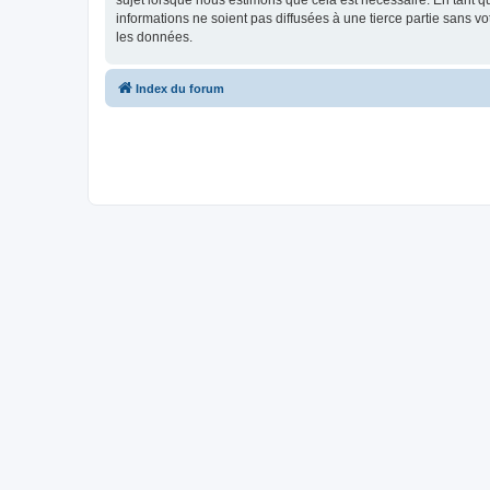
sujet lorsque nous estimons que cela est nécessaire. En tant 
informations ne soient pas diffusées à une tierce partie sans 
les données.
Index du forum