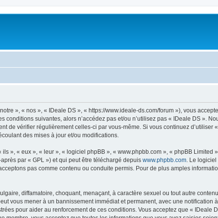
notre », « nos », « IDeale DS », « https://www.ideale-ds.com/forum »), vous accept
s conditions suivantes, alors n’accédez pas et/ou n’utilisez pas « IDeale DS ». N
dent de vérifier régulièrement celles-ci par vous-même. Si vous continuez d’utilise
coulant des mises à jour et/ou modifications.
ls », « eux », « leur », « logiciel phpBB », « www.phpbb.com », « phpBB Limited »,
-après par « GPL ») et qui peut être téléchargé depuis
www.phpbb.com
. Le logicie
acceptons pas comme contenu ou conduite permis. Pour de plus amples informations
lgaire, diffamatoire, choquant, menaçant, à caractère sexuel ou tout autre contenu 
 peut vous mener à un bannissement immédiat et permanent, avec une notification à 
trées pour aider au renforcement de ces conditions. Vous acceptez que « IDeale DS