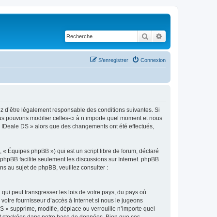
Rechercher
Recherche avancé
S’enregistrer
Connexion
ez d’être légalement responsable des conditions suivantes. Si
ous pouvons modifier celles-ci à n’importe quel moment et nous
r « IDeale DS » alors que des changements ont été effectués,
 « Équipes phpBB ») qui est un script libre de forum, déclaré
l phpBB facilite seulement les discussions sur Internet. phpBB
 au sujet de phpBB, veuillez consulter :
qui peut transgresser les lois de votre pays, du pays où
votre fournisseur d’accès à Internet si nous le jugeons
 » supprime, modifie, déplace ou verrouille n’importe quel