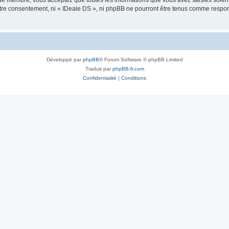
que membre, vous acceptez que toutes les informations que vous avez saisies soie
votre consentement, ni « IDeale DS », ni phpBB ne pourront être tenus comme respo
Développé par
phpBB
® Forum Software © phpBB Limited
Traduit par
phpBB-fr.com
Confidentialité
|
Conditions