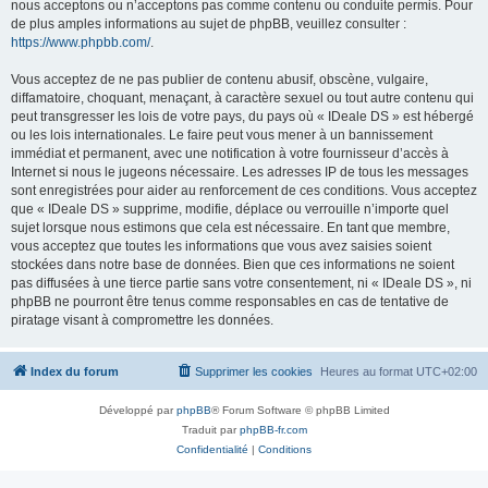
nous acceptons ou n’acceptons pas comme contenu ou conduite permis. Pour
de plus amples informations au sujet de phpBB, veuillez consulter :
https://www.phpbb.com/
.
Vous acceptez de ne pas publier de contenu abusif, obscène, vulgaire,
diffamatoire, choquant, menaçant, à caractère sexuel ou tout autre contenu qui
peut transgresser les lois de votre pays, du pays où « IDeale DS » est hébergé
ou les lois internationales. Le faire peut vous mener à un bannissement
immédiat et permanent, avec une notification à votre fournisseur d’accès à
Internet si nous le jugeons nécessaire. Les adresses IP de tous les messages
sont enregistrées pour aider au renforcement de ces conditions. Vous acceptez
que « IDeale DS » supprime, modifie, déplace ou verrouille n’importe quel
sujet lorsque nous estimons que cela est nécessaire. En tant que membre,
vous acceptez que toutes les informations que vous avez saisies soient
stockées dans notre base de données. Bien que ces informations ne soient
pas diffusées à une tierce partie sans votre consentement, ni « IDeale DS », ni
phpBB ne pourront être tenus comme responsables en cas de tentative de
piratage visant à compromettre les données.
Index du forum
Supprimer les cookies
Heures au format
UTC+02:00
Développé par
phpBB
® Forum Software © phpBB Limited
Traduit par
phpBB-fr.com
Confidentialité
|
Conditions