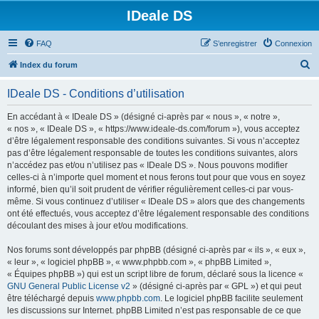
IDeale DS
FAQ
S’enregistrer
Connexion
R
Index du forum
e
IDeale DS - Conditions d’utilisation
c
h
En accédant à « IDeale DS » (désigné ci-après par « nous », « notre »,
« nos », « IDeale DS », « https://www.ideale-ds.com/forum »), vous acceptez
e
d’être légalement responsable des conditions suivantes. Si vous n’acceptez
r
pas d’être légalement responsable de toutes les conditions suivantes, alors
n’accédez pas et/ou n’utilisez pas « IDeale DS ». Nous pouvons modifier
c
celles-ci à n’importe quel moment et nous ferons tout pour que vous en soyez
h
informé, bien qu’il soit prudent de vérifier régulièrement celles-ci par vous-
même. Si vous continuez d’utiliser « IDeale DS » alors que des changements
e
ont été effectués, vous acceptez d’être légalement responsable des conditions
r
découlant des mises à jour et/ou modifications.
Nos forums sont développés par phpBB (désigné ci-après par « ils », « eux »,
« leur », « logiciel phpBB », « www.phpbb.com », « phpBB Limited »,
« Équipes phpBB ») qui est un script libre de forum, déclaré sous la licence «
GNU General Public License v2
» (désigné ci-après par « GPL ») et qui peut
être téléchargé depuis
www.phpbb.com
. Le logiciel phpBB facilite seulement
les discussions sur Internet. phpBB Limited n’est pas responsable de ce que