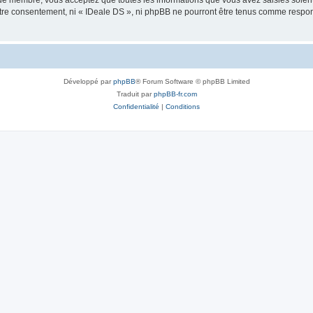
que membre, vous acceptez que toutes les informations que vous avez saisies soie
votre consentement, ni « IDeale DS », ni phpBB ne pourront être tenus comme respo
Développé par
phpBB
® Forum Software © phpBB Limited
Traduit par
phpBB-fr.com
Confidentialité
|
Conditions