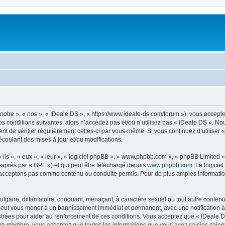
notre », « nos », « IDeale DS », « https://www.ideale-ds.com/forum »), vous accept
s conditions suivantes, alors n’accédez pas et/ou n’utilisez pas « IDeale DS ». N
dent de vérifier régulièrement celles-ci par vous-même. Si vous continuez d’utilise
coulant des mises à jour et/ou modifications.
ls », « eux », « leur », « logiciel phpBB », « www.phpbb.com », « phpBB Limited »,
-après par « GPL ») et qui peut être téléchargé depuis
www.phpbb.com
. Le logicie
acceptons pas comme contenu ou conduite permis. Pour de plus amples informations
lgaire, diffamatoire, choquant, menaçant, à caractère sexuel ou tout autre contenu 
 peut vous mener à un bannissement immédiat et permanent, avec une notification à 
trées pour aider au renforcement de ces conditions. Vous acceptez que « IDeale DS