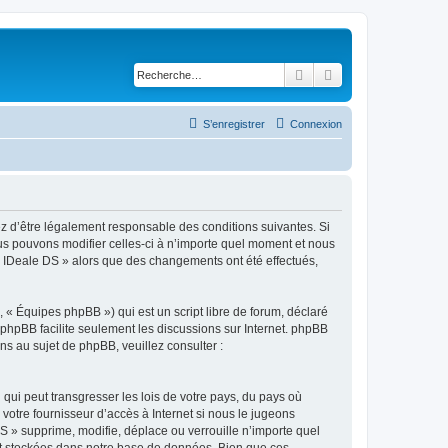
Rechercher
Recherche avancé
S’enregistrer
Connexion
ez d’être légalement responsable des conditions suivantes. Si
ous pouvons modifier celles-ci à n’importe quel moment et nous
r « IDeale DS » alors que des changements ont été effectués,
 « Équipes phpBB ») qui est un script libre de forum, déclaré
l phpBB facilite seulement les discussions sur Internet. phpBB
 au sujet de phpBB, veuillez consulter :
qui peut transgresser les lois de votre pays, du pays où
votre fournisseur d’accès à Internet si nous le jugeons
 » supprime, modifie, déplace ou verrouille n’importe quel