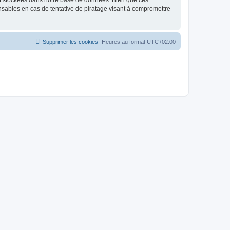
nt stockées dans notre base de données. Bien que ces
nsables en cas de tentative de piratage visant à compromettre
Supprimer les cookies
Heures au format
UTC+02:00