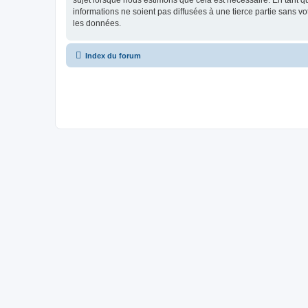
sujet lorsque nous estimons que cela est nécessaire. En tant 
informations ne soient pas diffusées à une tierce partie sans 
les données.
Index du forum