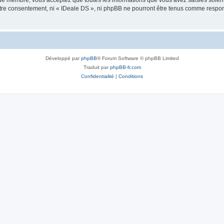
que membre, vous acceptez que toutes les informations que vous avez saisies soie
votre consentement, ni « IDeale DS », ni phpBB ne pourront être tenus comme respo
Développé par
phpBB
® Forum Software © phpBB Limited
Traduit par
phpBB-fr.com
Confidentialité
|
Conditions