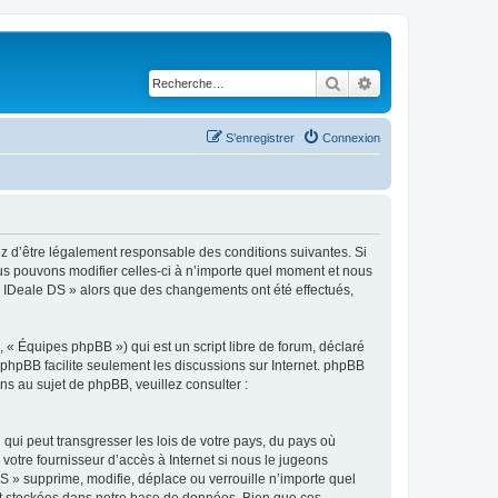
Rechercher
Recherche avancé
S’enregistrer
Connexion
ez d’être légalement responsable des conditions suivantes. Si
ous pouvons modifier celles-ci à n’importe quel moment et nous
r « IDeale DS » alors que des changements ont été effectués,
 « Équipes phpBB ») qui est un script libre de forum, déclaré
l phpBB facilite seulement les discussions sur Internet. phpBB
 au sujet de phpBB, veuillez consulter :
qui peut transgresser les lois de votre pays, du pays où
votre fournisseur d’accès à Internet si nous le jugeons
 » supprime, modifie, déplace ou verrouille n’importe quel