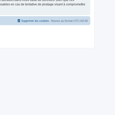
nt stockées dans notre base de données. Bien que ces
nsables en cas de tentative de piratage visant à compromettre
Supprimer les cookies
Heures au format
UTC+02:00