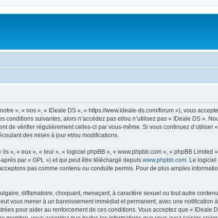
notre », « nos », « IDeale DS », « https://www.ideale-ds.com/forum »), vous accept
s conditions suivantes, alors n’accédez pas et/ou n’utilisez pas « IDeale DS ». N
dent de vérifier régulièrement celles-ci par vous-même. Si vous continuez d’utilise
coulant des mises à jour et/ou modifications.
ls », « eux », « leur », « logiciel phpBB », « www.phpbb.com », « phpBB Limited »,
-après par « GPL ») et qui peut être téléchargé depuis
www.phpbb.com
. Le logicie
acceptons pas comme contenu ou conduite permis. Pour de plus amples informations
lgaire, diffamatoire, choquant, menaçant, à caractère sexuel ou tout autre contenu 
 peut vous mener à un bannissement immédiat et permanent, avec une notification à 
trées pour aider au renforcement de ces conditions. Vous acceptez que « IDeale DS