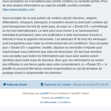
nous acceptons ou n’acceptons pas comme contenu ou conduite permis. Pour
de plus amples informations au sujet de phpBB, veuillez consulter :
https://www.phpbb.com/
.
Vous acceptez de ne pas publier de contenu abusif, obscène, vulgaire,
diffamatoire, choquant, menaçant, à caractère sexuel ou tout autre contenu qui
peut transgresser les lois de votre pays, du pays où « IDeale DS » est hébergé
ou les lois internationales. Le faire peut vous mener à un bannissement
immédiat et permanent, avec une notification à votre fournisseur d’accès à
Internet si nous le jugeons nécessaire. Les adresses IP de tous les messages
sont enregistrées pour aider au renforcement de ces conditions. Vous acceptez
que « IDeale DS » supprime, modifie, déplace ou verrouille n’importe quel
sujet lorsque nous estimons que cela est nécessaire. En tant que membre,
vous acceptez que toutes les informations que vous avez saisies soient
stockées dans notre base de données. Bien que ces informations ne soient
pas diffusées à une tierce partie sans votre consentement, ni « IDeale DS », ni
phpBB ne pourront être tenus comme responsables en cas de tentative de
piratage visant à compromettre les données.
Index du forum
Supprimer les cookies
Heures au format
UTC+02:00
Développé par
phpBB
® Forum Software © phpBB Limited
Traduit par
phpBB-fr.com
Confidentialité
|
Conditions