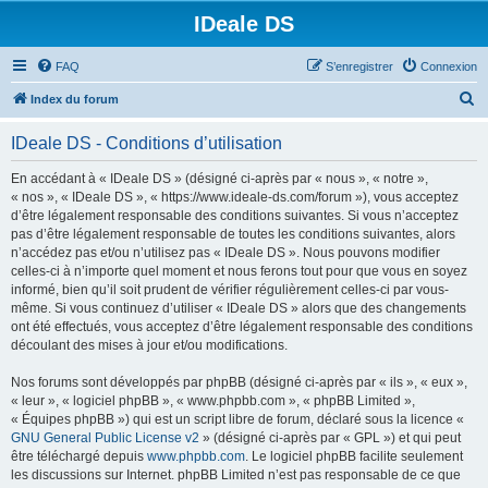
IDeale DS
FAQ
S’enregistrer
Connexion
R
Index du forum
e
IDeale DS - Conditions d’utilisation
c
h
En accédant à « IDeale DS » (désigné ci-après par « nous », « notre »,
« nos », « IDeale DS », « https://www.ideale-ds.com/forum »), vous acceptez
e
d’être légalement responsable des conditions suivantes. Si vous n’acceptez
r
pas d’être légalement responsable de toutes les conditions suivantes, alors
n’accédez pas et/ou n’utilisez pas « IDeale DS ». Nous pouvons modifier
c
celles-ci à n’importe quel moment et nous ferons tout pour que vous en soyez
h
informé, bien qu’il soit prudent de vérifier régulièrement celles-ci par vous-
même. Si vous continuez d’utiliser « IDeale DS » alors que des changements
e
ont été effectués, vous acceptez d’être légalement responsable des conditions
r
découlant des mises à jour et/ou modifications.
Nos forums sont développés par phpBB (désigné ci-après par « ils », « eux »,
« leur », « logiciel phpBB », « www.phpbb.com », « phpBB Limited »,
« Équipes phpBB ») qui est un script libre de forum, déclaré sous la licence «
GNU General Public License v2
» (désigné ci-après par « GPL ») et qui peut
être téléchargé depuis
www.phpbb.com
. Le logiciel phpBB facilite seulement
les discussions sur Internet. phpBB Limited n’est pas responsable de ce que