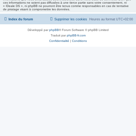
ces informations ne soient pas diffusées à une tierce partie sans votre consentement, ni
« IDeale DS », ni phpBB ne pourront être tenus comme responsables en cas de tentative
de piratage visant à compromettre les données.
Index du forum
Supprimer les cookies
Heures au format
UTC+02:00
Développé par
phpBB
® Forum Software © phpBB Limited
Traduit par
phpBB-fr.com
Confidentialité
|
Conditions