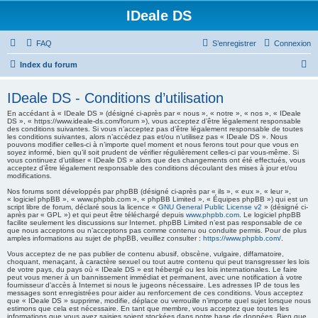
IDeale DS
FAQ
S’enregistrer
Connexion
R
Index du forum
e
IDeale DS - Conditions d’utilisation
c
En accédant à « IDeale DS » (désigné ci-après par « nous », « notre », « nos », « IDeale
h
DS », « https://www.ideale-ds.com/forum »), vous acceptez d’être légalement responsable
des conditions suivantes. Si vous n’acceptez pas d’être légalement responsable de toutes
e
les conditions suivantes, alors n’accédez pas et/ou n’utilisez pas « IDeale DS ». Nous
pouvons modifier celles-ci à n’importe quel moment et nous ferons tout pour que vous en
r
soyez informé, bien qu’il soit prudent de vérifier régulièrement celles-ci par vous-même. Si
vous continuez d’utiliser « IDeale DS » alors que des changements ont été effectués, vous
c
acceptez d’être légalement responsable des conditions découlant des mises à jour et/ou
modifications.
h
Nos forums sont développés par phpBB (désigné ci-après par « ils », « eux », « leur »,
« logiciel phpBB », « www.phpbb.com », « phpBB Limited », « Équipes phpBB ») qui est un
e
script libre de forum, déclaré sous la licence «
GNU General Public License v2
» (désigné ci-
après par « GPL ») et qui peut être téléchargé depuis
www.phpbb.com
. Le logiciel phpBB
r
facilite seulement les discussions sur Internet. phpBB Limited n’est pas responsable de ce
que nous acceptons ou n’acceptons pas comme contenu ou conduite permis. Pour de plus
amples informations au sujet de phpBB, veuillez consulter :
https://www.phpbb.com/
.
Vous acceptez de ne pas publier de contenu abusif, obscène, vulgaire, diffamatoire,
choquant, menaçant, à caractère sexuel ou tout autre contenu qui peut transgresser les lois
de votre pays, du pays où « IDeale DS » est hébergé ou les lois internationales. Le faire
peut vous mener à un bannissement immédiat et permanent, avec une notification à votre
fournisseur d’accès à Internet si nous le jugeons nécessaire. Les adresses IP de tous les
messages sont enregistrées pour aider au renforcement de ces conditions. Vous acceptez
que « IDeale DS » supprime, modifie, déplace ou verrouille n’importe quel sujet lorsque nous
estimons que cela est nécessaire. En tant que membre, vous acceptez que toutes les
informations que vous avez saisies soient stockées dans notre base de données. Bien que