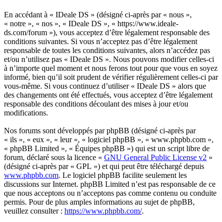
En accédant à « IDeale DS » (désigné ci-après par « nous »,
« notre », « nos », « IDeale DS », « https://www.ideale-
ds.com/forum »), vous acceptez d’être légalement responsable des
conditions suivantes. Si vous n’acceptez pas d’être légalement
responsable de toutes les conditions suivantes, alors n’accédez pas
et/ou n’utilisez pas « IDeale DS ». Nous pouvons modifier celles-ci
à n’importe quel moment et nous ferons tout pour que vous en soyez
informé, bien qu’il soit prudent de vérifier régulièrement celles-ci par
vous-même. Si vous continuez d’utiliser « IDeale DS » alors que
des changements ont été effectués, vous acceptez d’être légalement
responsable des conditions découlant des mises à jour et/ou
modifications.
Nos forums sont développés par phpBB (désigné ci-après par
« ils », « eux », « leur », « logiciel phpBB », « www.phpbb.com »,
« phpBB Limited », « Équipes phpBB ») qui est un script libre de
forum, déclaré sous la licence «
GNU General Public License v2
»
(désigné ci-après par « GPL ») et qui peut être téléchargé depuis
www.phpbb.com
. Le logiciel phpBB facilite seulement les
discussions sur Internet. phpBB Limited n’est pas responsable de ce
que nous acceptons ou n’acceptons pas comme contenu ou conduite
permis. Pour de plus amples informations au sujet de phpBB,
veuillez consulter :
https://www.phpbb.com/
.