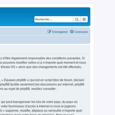
Rechercher
Recherche avancé
S’enregistrer
Connexion
ez d’être légalement responsable des conditions suivantes. Si
ous pouvons modifier celles-ci à n’importe quel moment et nous
r « IDeale DS » alors que des changements ont été effectués,
 « Équipes phpBB ») qui est un script libre de forum, déclaré
l phpBB facilite seulement les discussions sur Internet. phpBB
 au sujet de phpBB, veuillez consulter :
qui peut transgresser les lois de votre pays, du pays où
votre fournisseur d’accès à Internet si nous le jugeons
 » supprime, modifie, déplace ou verrouille n’importe quel