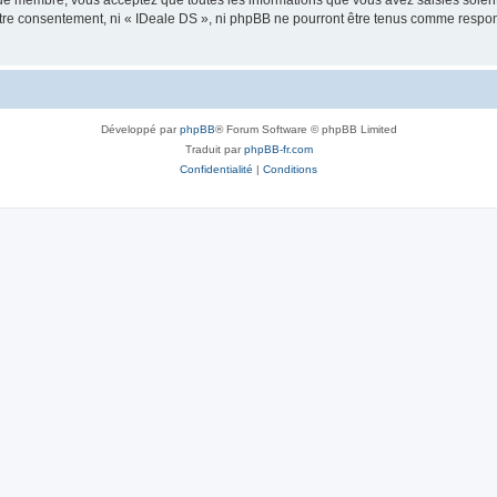
que membre, vous acceptez que toutes les informations que vous avez saisies soie
votre consentement, ni « IDeale DS », ni phpBB ne pourront être tenus comme respo
Développé par
phpBB
® Forum Software © phpBB Limited
Traduit par
phpBB-fr.com
Confidentialité
|
Conditions