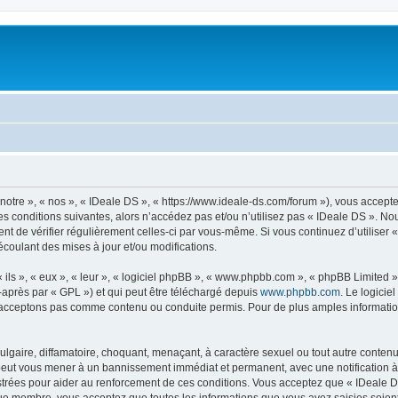
notre », « nos », « IDeale DS », « https://www.ideale-ds.com/forum »), vous accept
s conditions suivantes, alors n’accédez pas et/ou n’utilisez pas « IDeale DS ». N
dent de vérifier régulièrement celles-ci par vous-même. Si vous continuez d’utilise
coulant des mises à jour et/ou modifications.
ls », « eux », « leur », « logiciel phpBB », « www.phpbb.com », « phpBB Limited »,
-après par « GPL ») et qui peut être téléchargé depuis
www.phpbb.com
. Le logicie
acceptons pas comme contenu ou conduite permis. Pour de plus amples informations
lgaire, diffamatoire, choquant, menaçant, à caractère sexuel ou tout autre contenu 
 peut vous mener à un bannissement immédiat et permanent, avec une notification à 
trées pour aider au renforcement de ces conditions. Vous acceptez que « IDeale DS