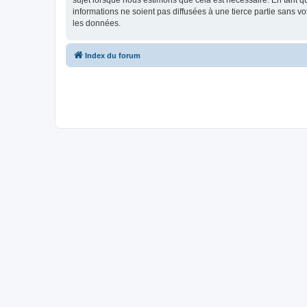
sujet lorsque nous estimons que cela est nécessaire. En tant 
informations ne soient pas diffusées à une tierce partie sans 
les données.
Index du forum