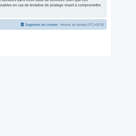
nt stockées dans notre base de données. Bien que ces
nsables en cas de tentative de piratage visant à compromettre
Supprimer les cookies
Heures au format
UTC+02:00