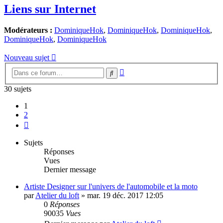
Liens sur Internet
Modérateurs :
DominiqueHok
,
DominiqueHok
,
DominiqueHok
,
DominiqueHok
,
DominiqueHok
Nouveau sujet
Recherche
Rechercher
avancée
30 sujets
1
2
Suivante
Sujets
Réponses
Vues
Dernier message
Artiste Designer sur l'univers de l'automobile et la moto
par
Atelier du loft
»
mar. 19 déc. 2017 12:05
0
Réponses
90035
Vues