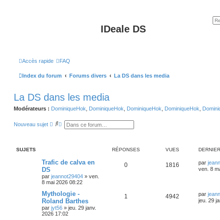
IDeale DS
Accès rapide
FAQ
Index du forum
Forums divers
La DS dans les media
La DS dans les media
Modérateurs :
DominiqueHok
,
DominiqueHok
,
DominiqueHok
,
DominiqueHok
,
Domini
R
R
Nouveau sujet
e
e
c
c
h
h
e
e
SUJETS
RÉPONSES
VUES
DERNIE
r
r
c
c
Trafic de calva en
par
jean
h
h
0
1816
DS
ven. 8 m
e
e
r
a
par
jeannot29404
»
ven.
v
8 mai 2026 08:22
a
Mythologie -
n
par
jean
1
4942
c
Roland Barthes
jeu. 29 j
é
par
jyt56
»
jeu. 29 janv.
e
2026 17:02