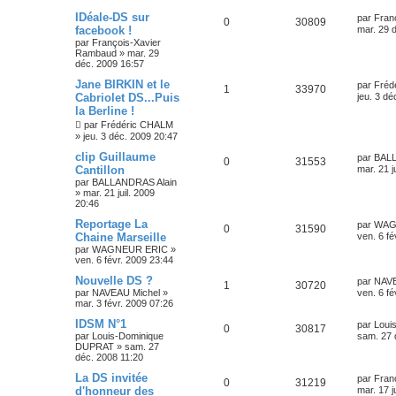
IDéale-DS sur
par
Fran
0
30809
facebook !
mar. 29 
par
François-Xavier
Rambaud
»
mar. 29
déc. 2009 16:57
Jane BIRKIN et le
par
Fréd
1
33970
Cabriolet DS...Puis
jeu. 3 dé
la Berline !
par
Frédéric CHALM
»
jeu. 3 déc. 2009 20:47
clip Guillaume
par
BALL
0
31553
Cantillon
mar. 21 j
par
BALLANDRAS Alain
»
mar. 21 juil. 2009
20:46
Reportage La
par
WAG
0
31590
Chaine Marseille
ven. 6 fé
par
WAGNEUR ERIC
»
ven. 6 févr. 2009 23:44
Nouvelle DS ?
par
NAVE
1
30720
par
NAVEAU Michel
»
ven. 6 fé
mar. 3 févr. 2009 07:26
IDSM N°1
par
Loui
0
30817
par
Louis-Dominique
sam. 27 
DUPRAT
»
sam. 27
déc. 2008 11:20
La DS invitée
par
Fran
0
31219
d'honneur des
mar. 17 j