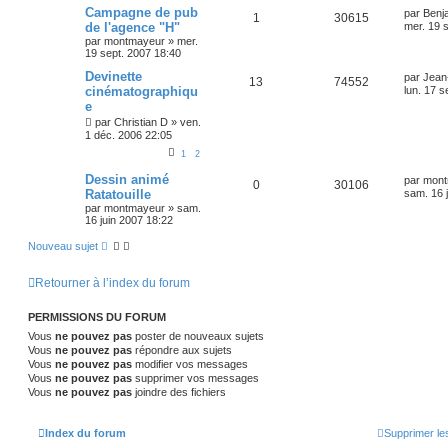
Campagne de pub
par
Benj
1
30615
de l'agence "H"
mer. 19 
par
montmayeur
»
mer.
19 sept. 2007 18:40
Devinette
par
Jean
13
74552
cinématographiqu
lun. 17 s
e
par
Christian D
»
ven.
1 déc. 2006 22:05
1
2
Dessin animé
par
mont
0
30106
Ratatouille
sam. 16 
par
montmayeur
»
sam.
16 juin 2007 18:22
Nouveau sujet
Retourner à l’index du forum
PERMISSIONS DU FORUM
Vous
ne pouvez pas
poster de nouveaux sujets
Vous
ne pouvez pas
répondre aux sujets
Vous
ne pouvez pas
modifier vos messages
Vous
ne pouvez pas
supprimer vos messages
Vous
ne pouvez pas
joindre des fichiers
Index du forum
Supprimer le