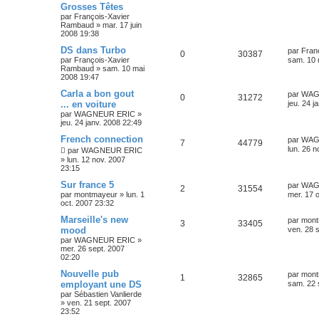
Grosses Têtes
par
François-Xavier
Rambaud
»
mar. 17 juin
2008 19:38
DS dans Turbo
par
Fran
0
30387
par
François-Xavier
sam. 10 
Rambaud
»
sam. 10 mai
2008 19:47
Carla a bon gout
par
WAG
0
31272
... en voiture
jeu. 24 j
par
WAGNEUR ERIC
»
jeu. 24 janv. 2008 22:49
French connection
par
WAG
7
44779
lun. 26 n
par
WAGNEUR ERIC
»
lun. 12 nov. 2007
23:15
Sur france 5
par
WAG
2
31554
par
montmayeur
»
lun. 1
mer. 17 
oct. 2007 23:32
Marseille's new
par
mont
3
33405
mood
ven. 28 
par
WAGNEUR ERIC
»
mer. 26 sept. 2007
02:20
Nouvelle pub
par
mont
1
32865
employant une DS
sam. 22 
par
Sébastien Vanlierde
»
ven. 21 sept. 2007
23:52