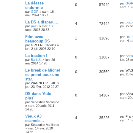
La déesse
par
GG
0
57949
endormie
sam. 16 
par
GGR
»
sam. 16
nov. 2024 10:27
La DS a disparu...
par
poito
4
73442
par
jlm19
»
mar. 13
jeu. 22 f
sept. 2016 20:37
Film avec
par
DS19
1
31696
beaucoup DS
ven. 4 s
par
GREENE Nicolas
»
lun. 2 juil. 2007 22:10
La traction !
par
Bari
0
31007
par
Baris21
»
lun. 26
lun. 26 
mai 2014 17:28
Le break de Michel
par
WAG
0
30569
se prend pour une
jeu. 23 f
star.
par
WAGNEUR ERIC
»
jeu. 23 févr. 2012 22:27
DS dans 'Auto
par
Sébas
0
34307
plus'
sam. 20 
par
Sébastien Vanlierde
»
sam. 20 août 2011
14:26
Vieux AJ
par
Fran
4
35225
scannés...
ven. 7 m
par
Sébastien Vanlierde
»
mer. 14 avr. 2010
13:36