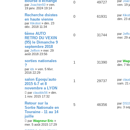
Bourse d'échange
par
Joac
0
49727
par
Joachim50
»
ven.
ven. 19 
19 janv. 2024 19:14
Recherche dsistes
par
Kiko
0
61931
en haute vienne
dim. 23 
par
Kikobot
»
dim. 23
déc. 2018 11:34
6ème AUTO
par
Jeff
0
31744
RETRO DU VEXIN
mer. 29 
(95) le Dimanche 9
septembre 2018
par
Jeffxm
»
mer. 29
août 2018 23:56
sorties nationales
par
Wagn
1
31390
?
dim. 7 fé
par
ids
»
ven. 5 févr.
2016 22:29
salon Epoqu'auto
par
clau
1
29737
2015 6-7 et 8
sam. 21 
novembre a LYON
par
claudds56
»
dim.
1 nov. 2015 17:32
Retour sur la
par
DS19
5
46356
Sortie Nationale en
jeu. 3 se
Touraine - 11 au 14
juille
par
Wagneur Eric
»
mer. 5 août 2015 17:29