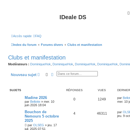
IDeale DS
Accès rapide
FAQ
Index du forum
Forums divers
Clubs et manifestation
Clubs et manifestation
Modérateurs :
DominiqueHok
,
DominiqueHok
,
DominiqueHok
,
DominiqueHok
,
Domini
Rechercher
Recherche avancée
Nouveau sujet
SUJETS
RÉPONSES
VUES
DERNIE
Madine 2026
par
Bello
0
1249
par
Bellotte
»
mer. 10
mer. 10 j
juin 2026 18:04
Bouchon de
par
OLS
4
46311
Nemours 5 octobre
jeu. 9 oc
2025
par
OLSEG
»
jeu. 17
juil. 2025 07:51