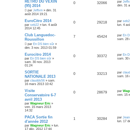
RETRO DU VEXIN
par
Jeff
0
32066
(95) 2014
dim. 31 
par
Jeffxm
»
dim. 31
août 2014 19:21
EuroCitro 2014
par
seb2
0
29218
par
seb22
»
lun. 4 août
lun. 4 ao
2014 12:45
Club Languedoc-
par
En D
7
45424
Roussillon
sam. 28 
par
En DS bien sûr
»
dim. 3 nov. 2013 01:59
Eurocitro 2014
par
En D
0
30372
par
En DS bien sûr
»
sam. 30 
sam. 30 nov. 2013
01:24
SORTIE
par
clau
0
33213
NATIONALE 2013
sam. 16 
par
claudds56
»
sam.
16 mars 2013 10:42
Visite
par
Wagn
0
28679
Conservatoire 6-7
ven. 15 
avril 2013
par
Wagneur Eric
»
ven. 15 mars 2013
14:32
PACA Sortie fin
par
Jean
1
30284
d'année 2012
lun. 17 
par
Wagneur Eric
»
lun.
17 déc. 2012 17:44