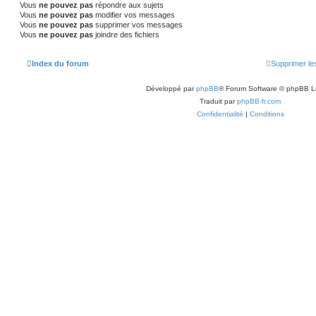
Vous
ne pouvez pas
répondre aux sujets
Vous
ne pouvez pas
modifier vos messages
Vous
ne pouvez pas
supprimer vos messages
Vous
ne pouvez pas
joindre des fichiers
Index du forum
Supprimer le
Développé par
phpBB
® Forum Software © phpBB L
Traduit par
phpBB-fr.com
Confidentialité
|
Conditions