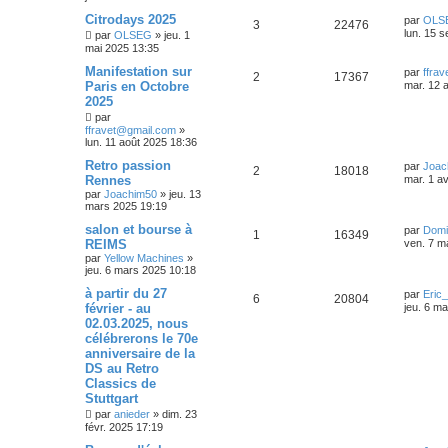
Citrodays 2025
par
OLS
3
22476
lun. 15 s
par
OLSEG
»
jeu. 1
mai 2025 13:35
Manifestation sur
par
ffra
2
17367
Paris en Octobre
mar. 12 
2025
par
ffravet@gmail.com
»
lun. 11 août 2025 18:36
Retro passion
par
Joac
2
18018
Rennes
mar. 1 a
par
Joachim50
»
jeu. 13
mars 2025 19:19
salon et bourse à
par
Domi
1
16349
REIMS
ven. 7 m
par
Yellow Machines
»
jeu. 6 mars 2025 10:18
à partir du 27
par
Eric
6
20804
février - au
jeu. 6 m
02.03.2025, nous
célébrerons le 70e
anniversaire de la
DS au Retro
Classics de
Stuttgart
par
anieder
»
dim. 23
févr. 2025 17:19