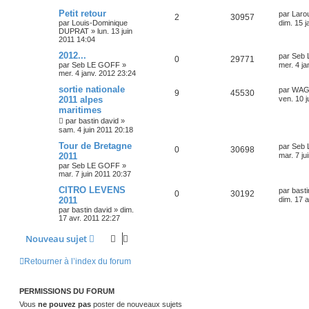
Petit retour
par
Larou
2
30957
par
Louis-Dominique
dim. 15 j
DUPRAT
»
lun. 13 juin
2011 14:04
2012...
par
Seb
0
29771
par
Seb LE GOFF
»
mer. 4 ja
mer. 4 janv. 2012 23:24
sortie nationale
par
WAG
9
45530
2011 alpes
ven. 10 j
maritimes
par
bastin david
»
sam. 4 juin 2011 20:18
Tour de Bretagne
par
Seb
0
30698
2011
mar. 7 ju
par
Seb LE GOFF
»
mar. 7 juin 2011 20:37
CITRO LEVENS
par
basti
0
30192
2011
dim. 17 a
par
bastin david
»
dim.
17 avr. 2011 22:27
Nouveau sujet
Retourner à l’index du forum
PERMISSIONS DU FORUM
Vous
ne pouvez pas
poster de nouveaux sujets