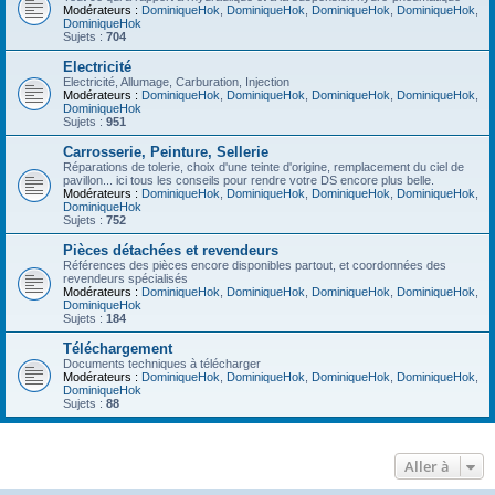
Modérateurs :
DominiqueHok
,
DominiqueHok
,
DominiqueHok
,
DominiqueHok
,
DominiqueHok
Sujets :
704
Electricité
Electricité, Allumage, Carburation, Injection
Modérateurs :
DominiqueHok
,
DominiqueHok
,
DominiqueHok
,
DominiqueHok
,
DominiqueHok
Sujets :
951
Carrosserie, Peinture, Sellerie
Réparations de tolerie, choix d'une teinte d'origine, remplacement du ciel de
pavillon... ici tous les conseils pour rendre votre DS encore plus belle.
Modérateurs :
DominiqueHok
,
DominiqueHok
,
DominiqueHok
,
DominiqueHok
,
DominiqueHok
Sujets :
752
Pièces détachées et revendeurs
Références des pièces encore disponibles partout, et coordonnées des
revendeurs spécialisés
Modérateurs :
DominiqueHok
,
DominiqueHok
,
DominiqueHok
,
DominiqueHok
,
DominiqueHok
Sujets :
184
Téléchargement
Documents techniques à télécharger
Modérateurs :
DominiqueHok
,
DominiqueHok
,
DominiqueHok
,
DominiqueHok
,
DominiqueHok
Sujets :
88
Aller à