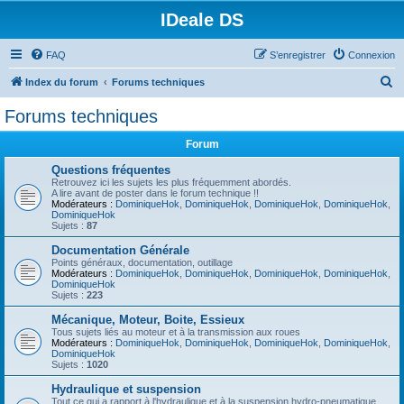
IDeale DS
FAQ
S’enregistrer
Connexion
R
Index du forum
Forums techniques
e
Forums techniques
c
Forum
h
e
Questions fréquentes
Retrouvez ici les sujets les plus fréquemment abordés.
r
A lire avant de poster dans le forum technique !!
Modérateurs :
DominiqueHok
,
DominiqueHok
,
DominiqueHok
,
DominiqueHok
,
c
DominiqueHok
Sujets :
87
h
Documentation Générale
e
Points généraux, documentation, outillage
Modérateurs :
DominiqueHok
,
DominiqueHok
,
DominiqueHok
,
DominiqueHok
,
r
DominiqueHok
Sujets :
223
Mécanique, Moteur, Boite, Essieux
Tous sujets liés au moteur et à la transmission aux roues
Modérateurs :
DominiqueHok
,
DominiqueHok
,
DominiqueHok
,
DominiqueHok
,
DominiqueHok
Sujets :
1020
Hydraulique et suspension
Tout ce qui a rapport à l'hydraulique et à la suspension hydro-pneumatique