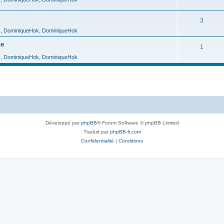
3
k
,
DominiqueHok
,
DominiqueHok
ue
1
k
,
DominiqueHok
,
DominiqueHok
Développé par
phpBB
® Forum Software © phpBB Limited
Traduit par
phpBB-fr.com
Confidentialité
|
Conditions