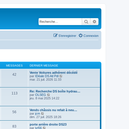
Rechercher
Recherche avancé
S’enregistrer
Connexion
MESSAGES
DERNIER MESSAGE
Vente Voitures adhérent décédé
42
V
par
IDéale DS Atl Pdl
o
mar. 21 juil. 2026 11:33
i
r
l
Re: Recherche DS boîte hydrau…
113
e
V
par
OLSEG
d
o
jeu. 8 mai 2025 14:22
e
i
r
r
n
l
Vends châssis nu refait à neu…
i
56
e
V
par
jcm
e
d
o
dim. 27 juil. 2025 18:26
r
e
i
m
r
r
e
porte arrière droite DS23
n
83
l
V
s
par
jyt56