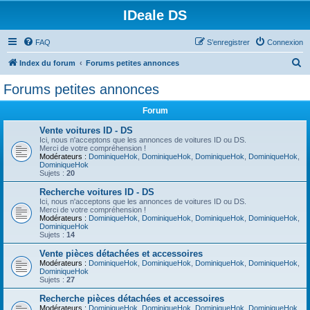
IDeale DS
FAQ
S’enregistrer
Connexion
R
Index du forum
Forums petites annonces
e
Forums petites annonces
c
Forum
h
e
Vente voitures ID - DS
Ici, nous n'acceptons que les annonces de voitures ID ou DS.
r
Merci de votre compréhension !
Modérateurs :
DominiqueHok
,
DominiqueHok
,
DominiqueHok
,
DominiqueHok
,
c
DominiqueHok
Sujets :
20
h
Recherche voitures ID - DS
e
Ici, nous n'acceptons que les annonces de voitures ID ou DS.
Merci de votre compréhension !
r
Modérateurs :
DominiqueHok
,
DominiqueHok
,
DominiqueHok
,
DominiqueHok
,
DominiqueHok
Sujets :
14
Vente pièces détachées et accessoires
Modérateurs :
DominiqueHok
,
DominiqueHok
,
DominiqueHok
,
DominiqueHok
,
DominiqueHok
Sujets :
27
Recherche pièces détachées et accessoires
Modérateurs :
DominiqueHok
,
DominiqueHok
,
DominiqueHok
,
DominiqueHok
,