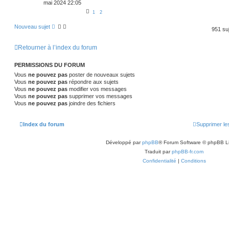
mai 2024 22:05
1
2
Nouveau sujet
951 su
Retourner à l’index du forum
PERMISSIONS DU FORUM
Vous
ne pouvez pas
poster de nouveaux sujets
Vous
ne pouvez pas
répondre aux sujets
Vous
ne pouvez pas
modifier vos messages
Vous
ne pouvez pas
supprimer vos messages
Vous
ne pouvez pas
joindre des fichiers
Index du forum
Supprimer le
Développé par
phpBB
® Forum Software © phpBB L
Traduit par
phpBB-fr.com
Confidentialité
|
Conditions