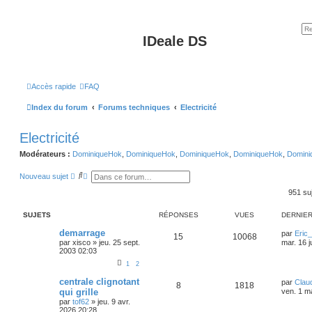
IDeale DS
Accès rapide
FAQ
Index du forum
Forums techniques
Electricité
Electricité
Modérateurs :
DominiqueHok
,
DominiqueHok
,
DominiqueHok
,
DominiqueHok
,
Domini
R
R
Nouveau sujet
e
e
c
c
951 su
h
h
e
e
SUJETS
RÉPONSES
VUES
DERNIE
r
r
c
c
demarrage
h
h
par
Eric
15
10068
e
e
par
xisco
»
jeu. 25 sept.
mar. 16 j
r
a
2003 02:03
v
1
2
a
n
centrale clignotant
par
Clau
c
8
1818
é
qui grille
ven. 1 m
e
par
tof62
»
jeu. 9 avr.
2026 20:28