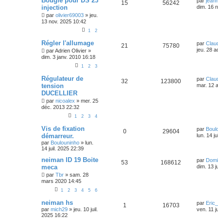
Bougie pour DS 23
par
jean
15
56242
injection
dim. 16 
par
olivier69003
»
jeu.
13 nov. 2025 10:42
1
2
Régler l'allumage
par
Clau
21
75780
jeu. 28 
par
Adrien Olivier
»
dim. 3 janv. 2010 16:18
1
2
3
Régulateur de
par
Clau
32
123800
tension
mar. 12 
DUCELLIER
par
nicoalex
»
mer. 25
déc. 2013 22:32
1
2
3
4
Vis de fixation
par
Boul
0
29604
démarreur.
lun. 14 j
par
Boulouninho
»
lun.
14 juil. 2025 22:39
neiman ID 19 Boite
par
Domi
53
168612
meca
dim. 13 j
par
Tbr
»
sam. 28
mars 2020 14:45
1
2
3
4
5
6
neiman hs
par
Eric
1
16703
par
mich29
»
jeu. 10 juil.
ven. 11 j
2025 16:22