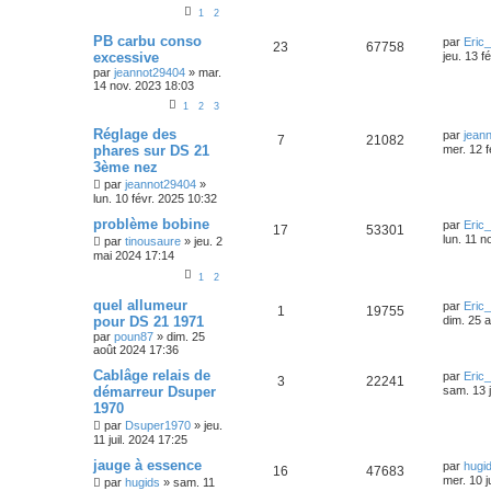
1
2
PB carbu conso
par
Eric
23
67758
excessive
jeu. 13 f
par
jeannot29404
»
mar.
14 nov. 2023 18:03
1
2
3
Réglage des
par
jean
7
21082
phares sur DS 21
mer. 12 f
3ème nez
par
jeannot29404
»
lun. 10 févr. 2025 10:32
problème bobine
par
Eric
17
53301
lun. 11 n
par
tinousaure
»
jeu. 2
mai 2024 17:14
1
2
quel allumeur
par
Eric
1
19755
pour DS 21 1971
dim. 25 
par
poun87
»
dim. 25
août 2024 17:36
Cablâge relais de
par
Eric
3
22241
démarreur Dsuper
sam. 13 j
1970
par
Dsuper1970
»
jeu.
11 juil. 2024 17:25
jauge à essence
par
hugi
16
47683
mer. 10 j
par
hugids
»
sam. 11