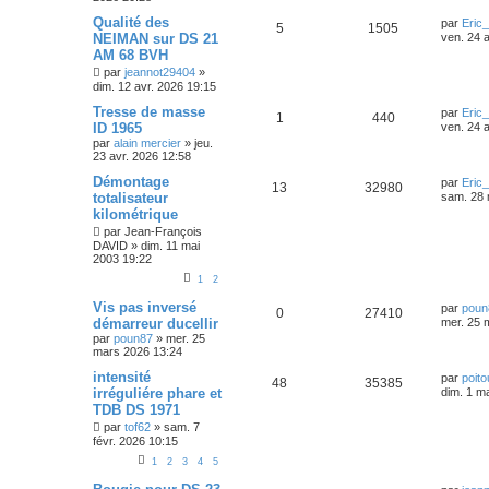
Qualité des
par
Eric
5
1505
NEIMAN sur DS 21
ven. 24 
AM 68 BVH
par
jeannot29404
»
dim. 12 avr. 2026 19:15
Tresse de masse
par
Eric
1
440
ID 1965
ven. 24 
par
alain mercier
»
jeu.
23 avr. 2026 12:58
Démontage
par
Eric
13
32980
totalisateur
sam. 28 
kilométrique
par
Jean-François
DAVID
»
dim. 11 mai
2003 19:22
1
2
Vis pas inversé
par
poun
0
27410
démarreur ducellir
mer. 25 
par
poun87
»
mer. 25
mars 2026 13:24
intensité
par
poito
48
35385
irréguliére phare et
dim. 1 m
TDB DS 1971
par
tof62
»
sam. 7
févr. 2026 10:15
1
2
3
4
5