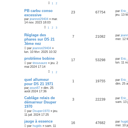
1
2
PB carbu conso
par
Eric
23
67754
excessive
jeu. 13 f
par
jeannot29404
»
mar.
14 nov. 2023 18:03
1
2
3
Réglage des
par
jean
7
21082
phares sur DS 21
mer. 12 f
3ème nez
par
jeannot29404
»
lun. 10 févr. 2025 10:32
problème bobine
par
Eric
17
53298
lun. 11 n
par
tinousaure
»
jeu. 2
mai 2024 17:14
1
2
quel allumeur
par
Eric
1
19755
pour DS 21 1971
dim. 25 
par
poun87
»
dim. 25
août 2024 17:36
Cablâge relais de
par
Eric
3
22239
démarreur Dsuper
sam. 13 j
1970
par
Dsuper1970
»
jeu.
11 juil. 2024 17:25
jauge à essence
par
hugi
16
47682
mer. 10 j
par
hugids
»
sam. 11