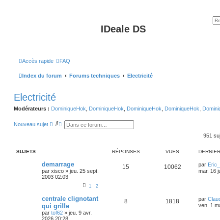
IDeale DS
Accès rapide
FAQ
Index du forum
Forums techniques
Electricité
Electricité
Modérateurs :
DominiqueHok
,
DominiqueHok
,
DominiqueHok
,
DominiqueHok
,
Domini
R
R
Nouveau sujet
e
e
c
c
951 su
h
h
e
e
SUJETS
RÉPONSES
VUES
DERNIE
r
r
c
c
demarrage
h
h
par
Eric
15
10062
e
e
par
xisco
»
jeu. 25 sept.
mar. 16 j
r
a
2003 02:03
v
1
2
a
n
centrale clignotant
par
Clau
c
8
1818
é
qui grille
ven. 1 m
e
par
tof62
»
jeu. 9 avr.
2026 20:28