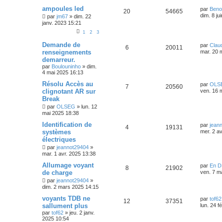
ampoules led
par
Beno
20
54665
dim. 8 ju
par
jm67
»
dim. 22
janv. 2023 15:21
1
2
3
Demande de
par
Clau
6
20011
renseignements
mar. 20 
demarreur.
par
Boulouninho
»
dim.
4 mai 2025 16:13
Résolu Accès au
par
OLS
7
20560
clignotant AR sur
ven. 16 
Break
par
OLSEG
»
lun. 12
mai 2025 18:38
Identification de
par
jean
4
19131
systèmes
mer. 2 a
électriques
par
jeannot29404
»
mar. 1 avr. 2025 13:38
Allumage voyant
par
En D
8
21902
de charge
ven. 7 m
par
jeannot29404
»
dim. 2 mars 2025 14:15
voyants TDB ne
par
tof62
12
37351
sallument plus
lun. 24 f
par
tof62
»
jeu. 2 janv.
2025 10:54