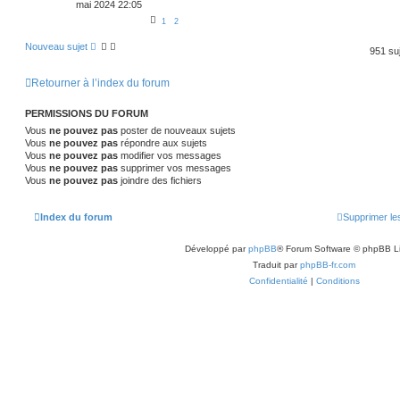
mai 2024 22:05
1
2
Nouveau sujet
951 su
Retourner à l’index du forum
PERMISSIONS DU FORUM
Vous
ne pouvez pas
poster de nouveaux sujets
Vous
ne pouvez pas
répondre aux sujets
Vous
ne pouvez pas
modifier vos messages
Vous
ne pouvez pas
supprimer vos messages
Vous
ne pouvez pas
joindre des fichiers
Index du forum
Supprimer le
Développé par
phpBB
® Forum Software © phpBB L
Traduit par
phpBB-fr.com
Confidentialité
|
Conditions