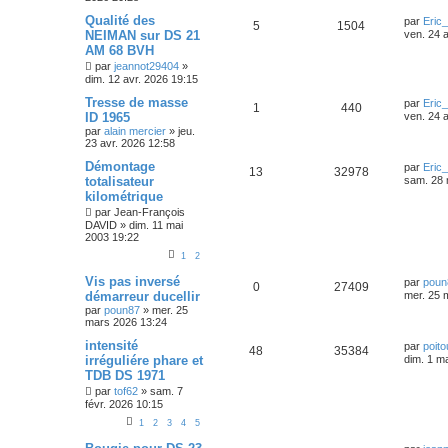
Qualité des
par
Eric
5
1504
NEIMAN sur DS 21
ven. 24 
AM 68 BVH
par
jeannot29404
»
dim. 12 avr. 2026 19:15
Tresse de masse
par
Eric
1
440
ID 1965
ven. 24 
par
alain mercier
»
jeu.
23 avr. 2026 12:58
Démontage
par
Eric
13
32978
totalisateur
sam. 28 
kilométrique
par
Jean-François
DAVID
»
dim. 11 mai
2003 19:22
1
2
Vis pas inversé
par
poun
0
27409
démarreur ducellir
mer. 25 
par
poun87
»
mer. 25
mars 2026 13:24
intensité
par
poito
48
35384
irréguliére phare et
dim. 1 m
TDB DS 1971
par
tof62
»
sam. 7
févr. 2026 10:15
1
2
3
4
5