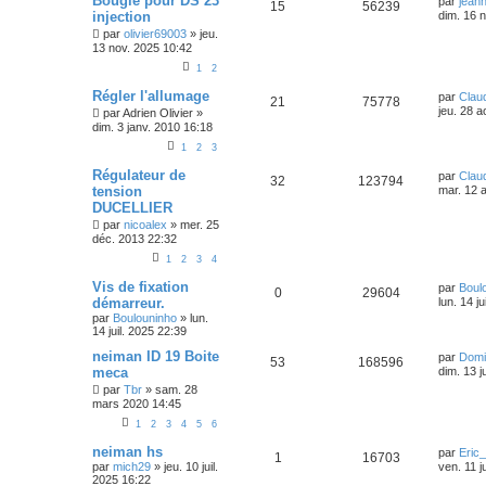
Bougie pour DS 23
par
jean
15
56239
injection
dim. 16 
par
olivier69003
»
jeu.
13 nov. 2025 10:42
1
2
Régler l'allumage
par
Clau
21
75778
jeu. 28 
par
Adrien Olivier
»
dim. 3 janv. 2010 16:18
1
2
3
Régulateur de
par
Clau
32
123794
tension
mar. 12 
DUCELLIER
par
nicoalex
»
mer. 25
déc. 2013 22:32
1
2
3
4
Vis de fixation
par
Boul
0
29604
démarreur.
lun. 14 j
par
Boulouninho
»
lun.
14 juil. 2025 22:39
neiman ID 19 Boite
par
Domi
53
168596
meca
dim. 13 j
par
Tbr
»
sam. 28
mars 2020 14:45
1
2
3
4
5
6
neiman hs
par
Eric
1
16703
par
mich29
»
jeu. 10 juil.
ven. 11 j
2025 16:22