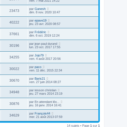
ven. 7 mai 2021 14:22
par
Ganesh
23473
dim. 8 nov. 2020 10:47
par
epave19
40222
jeu. 23 avr. 2020 08:57
par
Frédéric
37661
dim. 6 oct. 2019 12:24
par
jean paul durand
30196
lun. 23 oct. 2017 17:55
par
Jojo79
34255
ven. 4 août 2017 20:56
par
paco
30022
ven. 11 déc. 2015 22:34
par
Baris21
30670
ven. 27 juin 2014 08:27
par
tesson christian
34948
jeu. 27 mars 2014 23:19
par
En attendant léo...
30876
jeu. 16 janv. 2014 16:41
par
François44
34629
mer. 21 août 2013 07:59
14 sujets • Page
1
sur
1