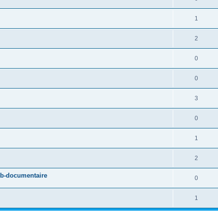
1
2
0
0
3
0
1
2
eb-documentaire
0
1