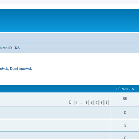
ures ID - DS
ueHok
,
DominiqueHok
cher
cherche avancée
RÉPONSES
86
1
5
6
7
8
9
…
0
3
0