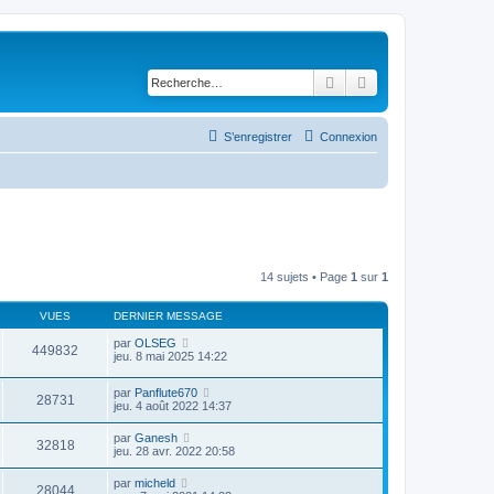
Rechercher
Recherche avancé
S’enregistrer
Connexion
14 sujets • Page
1
sur
1
VUES
DERNIER MESSAGE
par
OLSEG
449832
jeu. 8 mai 2025 14:22
par
Panflute670
28731
jeu. 4 août 2022 14:37
par
Ganesh
32818
jeu. 28 avr. 2022 20:58
par
micheld
28044