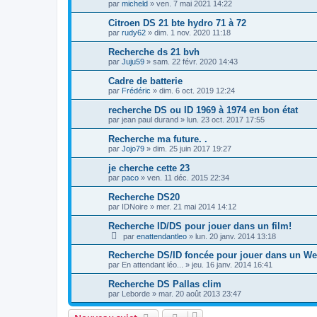
par
micheld
»
ven. 7 mai 2021 14:22
Citroen DS 21 bte hydro 71 à 72
par
rudy62
»
dim. 1 nov. 2020 11:18
Recherche ds 21 bvh
par
Juju59
»
sam. 22 févr. 2020 14:43
Cadre de batterie
par
Frédéric
»
dim. 6 oct. 2019 12:24
recherche DS ou ID 1969 à 1974 en bon état
par
jean paul durand
»
lun. 23 oct. 2017 17:55
Recherche ma future. .
par
Jojo79
»
dim. 25 juin 2017 19:27
je cherche cette 23
par
paco
»
ven. 11 déc. 2015 22:34
Recherche DS20
par
IDNoire
»
mer. 21 mai 2014 14:12
Recherche ID/DS pour jouer dans un film!
par
enattendantleo
»
lun. 20 janv. 2014 13:18
Recherche DS/ID foncée pour jouer dans un W
par
En attendant léo...
»
jeu. 16 janv. 2014 16:41
Recherche DS Pallas clim
par
Leborde
»
mar. 20 août 2013 23:47