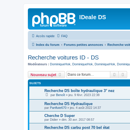
IDeale DS
Accès rapide
FAQ
Index du forum
Forums petites annonces
Recherche voit
Recherche voitures ID - DS
Modérateurs :
DominiqueHok
,
DominiqueHok
,
DominiqueHok
,
Dominiq
Recher
Re
Nouveau sujet
SUJETS
Recherche DS boîte hydraulique 3° nez
par
Benoît
»
jeu. 9 févr. 2023 22:38
Recherche DS Hydraulique
par
Panflute670
»
jeu. 4 août 2022 14:37
Cherche D Super
par
Didier
»
dim. 30 avr. 2017 08:57
Recherche DS carbu post 70 bel état