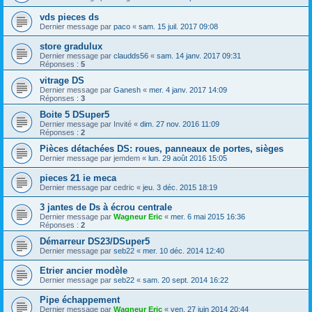
vds pieces ds
Dernier message par
paco
«
sam. 15 juil. 2017 09:08
store gradulux
Dernier message par
claudds56
«
sam. 14 janv. 2017 09:31
Réponses :
5
vitrage DS
Dernier message par
Ganesh
«
mer. 4 janv. 2017 14:09
Réponses :
3
Boite 5 DSuper5
Dernier message par
Invité
«
dim. 27 nov. 2016 11:09
Réponses :
2
Pièces détachées DS: roues, panneaux de portes, sièges
Dernier message par
jemdem
«
lun. 29 août 2016 15:05
pieces 21 ie meca
Dernier message par
cedric
«
jeu. 3 déc. 2015 18:19
3 jantes de Ds à écrou centrale
Dernier message par
Wagneur Eric
«
mer. 6 mai 2015 16:36
Réponses :
2
Démarreur DS23/DSuper5
Dernier message par
seb22
«
mer. 10 déc. 2014 12:40
Etrier ancier modèle
Dernier message par
seb22
«
sam. 20 sept. 2014 16:22
Pipe échappement
Dernier message par
Wagneur Eric
«
ven. 27 juin 2014 20:44