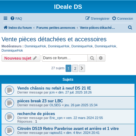
IDeale DS
FAQ
S’enregistrer
Connexion
R
Index du forum
Forums petites annonces
Vente pièces détachées et accessoires
e
Vente pièces détachées et accessoires
c
Modérateurs :
DominiqueHok
,
DominiqueHok
,
DominiqueHok
,
DominiqueHok
,
h
DominiqueHok
e
Rechercher
Recherche avanc
Nouveau sujet
r
1
2
Suivante
27 sujets
c
h
Sujets
e
Vends châssis nu refait à neuf DS 21 IE
Dernier message par
jcm
«
dim. 27 juil. 2025 18:26
r
piéces break 23 sur LBC
Dernier message par
OLSEG
«
jeu. 26 juin 2025 15:34
recherche de pièces
Dernier message par
Eric_cpn
«
ven. 22 mars 2024 22:55
Réponses :
1
Citroën DS19 Retro Parebrise avant et arrière et 1 vitre
Dernier message par
raptou51
«
dim. 4 févr. 2024 20:41