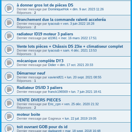
à donner gros lot de pièces DS
Dernier message par
DominiqueHok
«
dim. 9 avr. 2023 11:26
Réponses :
2
Branchement due la commande ralenti acceleréa
Dernier message par
tyacoub
«
ven. 3 juin 2022 18:28
Réponses :
2
radiateur ID19 moteur 3 paliers
Dernier message par
id1961
«
mer. 16 mars 2022 17:51
Vente lots pièces + Châssis DS 23ie + climatiseur complet
Dernier message par
tyacoub
«
sam. 4 déc. 2021 13:53
Réponses :
1
mécanique complète DY3
Dernier message par
Didier
«
dim. 17 oct. 2021 20:33
Démarreur neuf
Dernier message par
xavieridf21
«
lun. 20 sept. 2021 08:55
Réponses :
1
Radiateur DS/ID 3 paliers
Dernier message par
franck196569
«
lun. 7 juin 2021 18:41
VENTE DIVERS PIECES
Dernier message par
Eric_cpn
«
ven. 25 déc. 2020 21:32
Réponses :
2
moteur boite
Dernier message par
Gagneux
«
lun. 22 juil. 2019 19:05
toit ouvrant GOB pour ds id
Dernier message par
dadgarett
«
mar. 18 sept. 2018 16:48