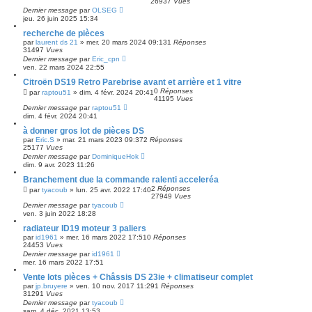
26937
Vues
Dernier message
par
OLSEG
jeu. 26 juin 2025 15:34
recherche de pièces
par
laurent ds 21
»
mer. 20 mars 2024 09:13
1
Réponses
31497
Vues
Dernier message
par
Eric_cpn
ven. 22 mars 2024 22:55
Citroën DS19 Retro Parebrise avant et arrière et 1 vitre
0
Réponses
par
raptou51
»
dim. 4 févr. 2024 20:41
41195
Vues
Dernier message
par
raptou51
dim. 4 févr. 2024 20:41
à donner gros lot de pièces DS
par
Eric.S
»
mar. 21 mars 2023 09:37
2
Réponses
25177
Vues
Dernier message
par
DominiqueHok
dim. 9 avr. 2023 11:26
Branchement due la commande ralenti acceleréa
2
Réponses
par
tyacoub
»
lun. 25 avr. 2022 17:40
27949
Vues
Dernier message
par
tyacoub
ven. 3 juin 2022 18:28
radiateur ID19 moteur 3 paliers
par
id1961
»
mer. 16 mars 2022 17:51
0
Réponses
24453
Vues
Dernier message
par
id1961
mer. 16 mars 2022 17:51
Vente lots pièces + Châssis DS 23ie + climatiseur complet
par
jp.bruyere
»
ven. 10 nov. 2017 11:29
1
Réponses
31291
Vues
Dernier message
par
tyacoub
sam. 4 déc. 2021 13:53