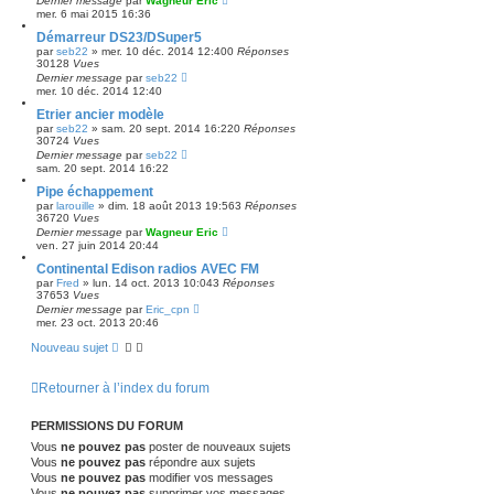
Dernier message
par
Wagneur Eric
mer. 6 mai 2015 16:36
Démarreur DS23/DSuper5
par
seb22
»
mer. 10 déc. 2014 12:40
0
Réponses
30128
Vues
Dernier message
par
seb22
mer. 10 déc. 2014 12:40
Etrier ancier modèle
par
seb22
»
sam. 20 sept. 2014 16:22
0
Réponses
30724
Vues
Dernier message
par
seb22
sam. 20 sept. 2014 16:22
Pipe échappement
par
larouille
»
dim. 18 août 2013 19:56
3
Réponses
36720
Vues
Dernier message
par
Wagneur Eric
ven. 27 juin 2014 20:44
Continental Edison radios AVEC FM
par
Fred
»
lun. 14 oct. 2013 10:04
3
Réponses
37653
Vues
Dernier message
par
Eric_cpn
mer. 23 oct. 2013 20:46
Nouveau sujet
Retourner à l’index du forum
PERMISSIONS DU FORUM
Vous
ne pouvez pas
poster de nouveaux sujets
Vous
ne pouvez pas
répondre aux sujets
Vous
ne pouvez pas
modifier vos messages
Vous
ne pouvez pas
supprimer vos messages