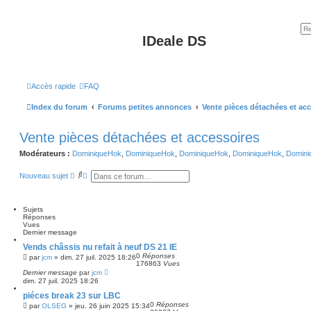
IDeale DS
Accès rapide
FAQ
Index du forum
Forums petites annonces
Vente pièces détachées et ac
Vente pièces détachées et accessoires
Modérateurs :
DominiqueHok
,
DominiqueHok
,
DominiqueHok
,
DominiqueHok
,
Domini
R
R
Nouveau sujet
e
e
c
c
h
h
e
e
Sujets
r
r
Réponses
c
c
Vues
h
h
Dernier message
e
e
Vends châssis nu refait à neuf DS 21 IE
r
a
0
Réponses
v
par
jcm
»
dim. 27 juil. 2025 18:26
176863
Vues
a
Dernier message
par
jcm
n
dim. 27 juil. 2025 18:26
c
é
piéces break 23 sur LBC
e
0
Réponses
par
OLSEG
»
jeu. 26 juin 2025 15:34