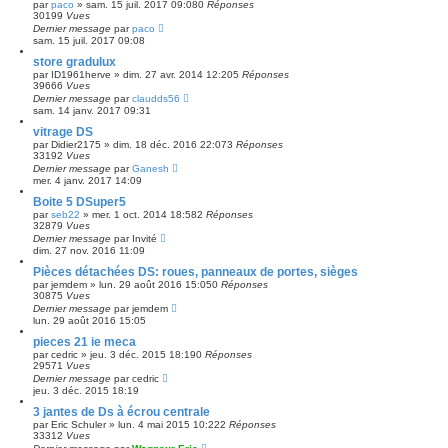
par
paco
»
sam. 15 juil. 2017 09:08
0
Réponses
30199
Vues
Dernier message
par
paco
sam. 15 juil. 2017 09:08
store gradulux
par
ID1961herve
»
dim. 27 avr. 2014 12:20
5
Réponses
39666
Vues
Dernier message
par
claudds56
sam. 14 janv. 2017 09:31
vitrage DS
par
Didier2175
»
dim. 18 déc. 2016 22:07
3
Réponses
33192
Vues
Dernier message
par
Ganesh
mer. 4 janv. 2017 14:09
Boite 5 DSuper5
par
seb22
»
mer. 1 oct. 2014 18:58
2
Réponses
32879
Vues
Dernier message
par
Invité
dim. 27 nov. 2016 11:09
Pièces détachées DS: roues, panneaux de portes, sièges
par
jemdem
»
lun. 29 août 2016 15:05
0
Réponses
30875
Vues
Dernier message
par
jemdem
lun. 29 août 2016 15:05
pieces 21 ie meca
par
cedric
»
jeu. 3 déc. 2015 18:19
0
Réponses
29571
Vues
Dernier message
par
cedric
jeu. 3 déc. 2015 18:19
3 jantes de Ds à écrou centrale
par
Eric Schuler
»
lun. 4 mai 2015 10:22
2
Réponses
33312
Vues