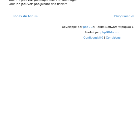
Vous
ne pouvez pas
joindre des fichiers
Index du forum
Supprimer le
Développé par
phpBB
® Forum Software © phpBB L
Traduit par
phpBB-fr.com
Confidentialité
|
Conditions