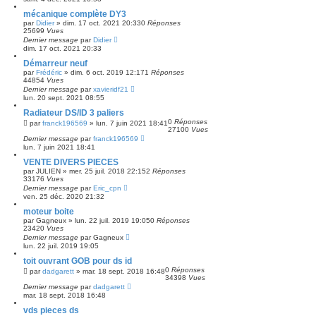
mécanique complète DY3
par
Didier
»
dim. 17 oct. 2021 20:33
0
Réponses
25699
Vues
Dernier message
par
Didier
dim. 17 oct. 2021 20:33
Démarreur neuf
par
Frédéric
»
dim. 6 oct. 2019 12:17
1
Réponses
44854
Vues
Dernier message
par
xavieridf21
lun. 20 sept. 2021 08:55
Radiateur DS/ID 3 paliers
0
Réponses
par
franck196569
»
lun. 7 juin 2021 18:41
27100
Vues
Dernier message
par
franck196569
lun. 7 juin 2021 18:41
VENTE DIVERS PIECES
par
JULIEN
»
mer. 25 juil. 2018 22:15
2
Réponses
33176
Vues
Dernier message
par
Eric_cpn
ven. 25 déc. 2020 21:32
moteur boite
par
Gagneux
»
lun. 22 juil. 2019 19:05
0
Réponses
23420
Vues
Dernier message
par
Gagneux
lun. 22 juil. 2019 19:05
toit ouvrant GOB pour ds id
0
Réponses
par
dadgarett
»
mar. 18 sept. 2018 16:48
34398
Vues
Dernier message
par
dadgarett
mar. 18 sept. 2018 16:48
vds pieces ds