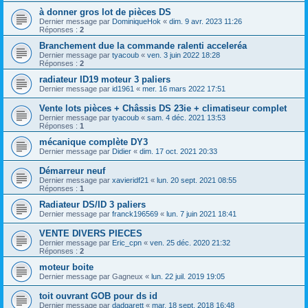
à donner gros lot de pièces DS
Dernier message par
DominiqueHok
«
dim. 9 avr. 2023 11:26
Réponses :
2
Branchement due la commande ralenti acceleréa
Dernier message par
tyacoub
«
ven. 3 juin 2022 18:28
Réponses :
2
radiateur ID19 moteur 3 paliers
Dernier message par
id1961
«
mer. 16 mars 2022 17:51
Vente lots pièces + Châssis DS 23ie + climatiseur complet
Dernier message par
tyacoub
«
sam. 4 déc. 2021 13:53
Réponses :
1
mécanique complète DY3
Dernier message par
Didier
«
dim. 17 oct. 2021 20:33
Démarreur neuf
Dernier message par
xavieridf21
«
lun. 20 sept. 2021 08:55
Réponses :
1
Radiateur DS/ID 3 paliers
Dernier message par
franck196569
«
lun. 7 juin 2021 18:41
VENTE DIVERS PIECES
Dernier message par
Eric_cpn
«
ven. 25 déc. 2020 21:32
Réponses :
2
moteur boite
Dernier message par
Gagneux
«
lun. 22 juil. 2019 19:05
toit ouvrant GOB pour ds id
Dernier message par
dadgarett
«
mar. 18 sept. 2018 16:48