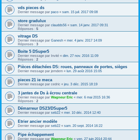
vds pieces ds
Dernier message par
paco
«
sam. 15 juil. 2017 09:08
store gradulux
Dernier message par
claudds56
«
sam. 14 janv. 2017 09:31
Réponses :
5
vitrage DS
Dernier message par
Ganesh
«
mer. 4 janv. 2017 14:09
Réponses :
3
Boite 5 DSuper5
Dernier message par
Invité
«
dim. 27 nov. 2016 11:09
Réponses :
2
Pièces détachées DS: roues, panneaux de portes, sièges
Dernier message par
jemdem
«
lun. 29 août 2016 15:05
pieces 21 ie meca
Dernier message par
cedric
«
jeu. 3 déc. 2015 18:19
3 jantes de Ds à écrou centrale
Dernier message par
Wagneur Eric
«
mer. 6 mai 2015 16:36
Réponses :
2
Démarreur DS23/DSuper5
Dernier message par
seb22
«
mer. 10 déc. 2014 12:40
Etrier ancier modèle
Dernier message par
seb22
«
sam. 20 sept. 2014 16:22
Pipe échappement
Dernier message par
Wagneur Eric
«
ven. 27 juin 2014 20:44