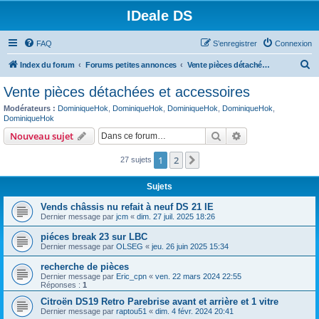
IDeale DS
FAQ
S’enregistrer
Connexion
R
Index du forum
Forums petites annonces
Vente pièces détachées et accessoires
e
Vente pièces détachées et accessoires
c
Modérateurs :
DominiqueHok
,
DominiqueHok
,
DominiqueHok
,
DominiqueHok
,
h
DominiqueHok
e
Rechercher
Recherche avanc
Nouveau sujet
r
1
2
Suivante
27 sujets
c
h
Sujets
e
Vends châssis nu refait à neuf DS 21 IE
Dernier message par
jcm
«
dim. 27 juil. 2025 18:26
r
piéces break 23 sur LBC
Dernier message par
OLSEG
«
jeu. 26 juin 2025 15:34
recherche de pièces
Dernier message par
Eric_cpn
«
ven. 22 mars 2024 22:55
Réponses :
1
Citroën DS19 Retro Parebrise avant et arrière et 1 vitre
Dernier message par
raptou51
«
dim. 4 févr. 2024 20:41