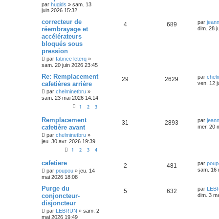
par
hugids
»
sam. 13
juin 2026 15:32
correcteur de
par
jean
4
689
réembrayage et
dim. 28 j
accélérateurs
bloqués sous
pression
par
fabrice leterq
»
sam. 20 juin 2026 23:45
Re: Remplacement
par
chel
29
2629
cafetières arrière
ven. 12 j
par
chelminetbru
»
sam. 23 mai 2026 14:14
1
2
3
Remplacement
par
jean
31
2893
cafetière avant
mer. 20 
par
chelminetbru
»
jeu. 30 avr. 2026 19:39
1
2
3
4
cafetiere
par
poup
2
481
sam. 16 
par
poupou
»
jeu. 14
mai 2026 18:08
Purge du
par
LEB
5
632
conjoncteur-
dim. 3 m
disjoncteur
par
LEBRUN
»
sam. 2
mai 2026 19:49