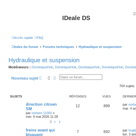
IDeale DS
Accès rapide
FAQ
Index du forum
Forums techniques
Hydraulique et suspension
Hydraulique et suspension
Modérateurs :
DominiqueHok
,
DominiqueHok
,
DominiqueHok
,
DominiqueHok
,
Domini
Rechercher
Recherche avancée
Nouveau sujet
704 sujets
SUJETS
RÉPONSES
VUES
DERNIE
direction citroen
par
norb
12
899
SM
mar. 4 a
par
norbert.11000
»
mer. 6 mai 2026 11:28
1
2
freins avant qui
par
hugi
7
692
bloquent
lun. 3 ao