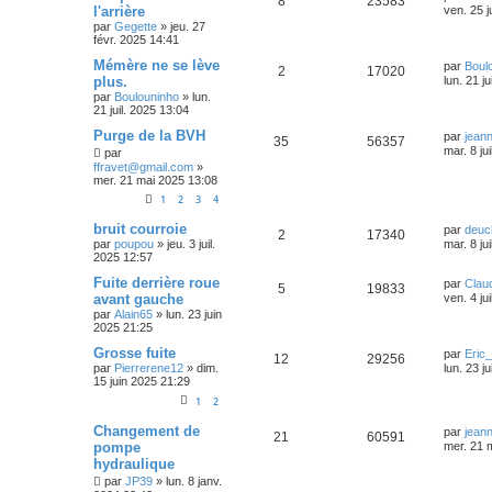
8
23583
l'arrière
ven. 25 j
par
Gegette
»
jeu. 27
févr. 2025 14:41
Mémère ne se lève
par
Boul
2
17020
plus.
lun. 21 j
par
Boulouninho
»
lun.
21 juil. 2025 13:04
Purge de la BVH
par
jean
35
56357
mar. 8 ju
par
ffravet@gmail.com
»
mer. 21 mai 2025 13:08
1
2
3
4
bruit courroie
par
deuc
2
17340
par
poupou
»
jeu. 3 juil.
mar. 8 ju
2025 12:57
Fuite derrière roue
par
Clau
5
19833
avant gauche
ven. 4 ju
par
Alain65
»
lun. 23 juin
2025 21:25
Grosse fuite
par
Eric
12
29256
par
Pierrerene12
»
dim.
lun. 23 j
15 juin 2025 21:29
1
2
Changement de
par
jean
21
60591
pompe
mer. 21 
hydraulique
par
JP39
»
lun. 8 janv.