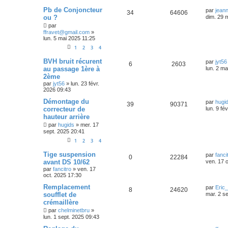
Pb de Conjoncteur
par
jean
34
64606
ou ?
dim. 29 
par
ffravet@gmail.com
»
lun. 5 mai 2025 11:25
1
2
3
4
BVH bruit récurent
par
jyt56
6
2603
au passage 1ère à
lun. 2 m
2ème
par
jyt56
»
lun. 23 févr.
2026 09:43
Démontage du
par
hugi
39
90371
correcteur de
lun. 9 fé
hauteur arrière
par
hugids
»
mer. 17
sept. 2025 20:41
1
2
3
4
Tige suspension
par
fanci
0
22284
avant DS 10/62
ven. 17 
par
fancitro
»
ven. 17
oct. 2025 17:30
Remplacement
par
Eric
8
24620
soufflet de
mar. 2 s
crémaillère
par
chelminetbru
»
lun. 1 sept. 2025 09:43