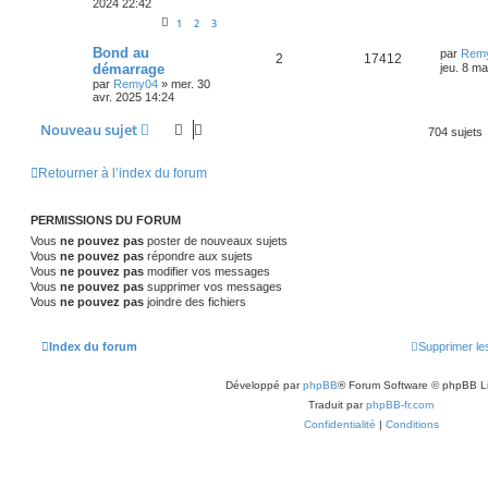
2024 22:42
1
2
3
Bond au
par
Rem
2
17412
démarrage
jeu. 8 m
par
Remy04
»
mer. 30
avr. 2025 14:24
Nouveau sujet
704 sujets
Retourner à l’index du forum
PERMISSIONS DU FORUM
Vous
ne pouvez pas
poster de nouveaux sujets
Vous
ne pouvez pas
répondre aux sujets
Vous
ne pouvez pas
modifier vos messages
Vous
ne pouvez pas
supprimer vos messages
Vous
ne pouvez pas
joindre des fichiers
Index du forum
Supprimer le
Développé par
phpBB
® Forum Software © phpBB L
Traduit par
phpBB-fr.com
Confidentialité
|
Conditions