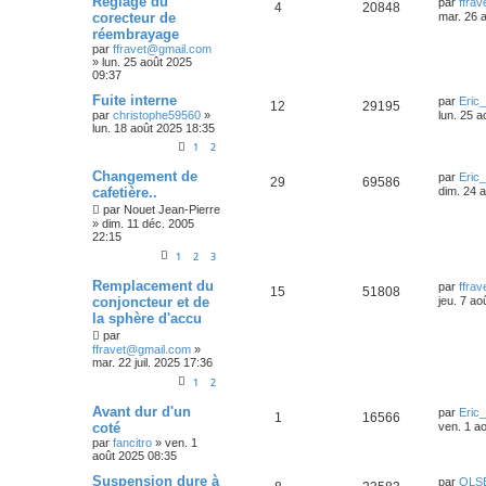
Reglage du
par
ffra
4
20848
corecteur de
mar. 26 
réembrayage
par
ffravet@gmail.com
»
lun. 25 août 2025
09:37
Fuite interne
par
Eric
12
29195
par
christophe59560
»
lun. 25 
lun. 18 août 2025 18:35
1
2
Changement de
par
Eric
29
69586
cafetière..
dim. 24 
par
Nouet Jean-Pierre
»
dim. 11 déc. 2005
22:15
1
2
3
Remplacement du
par
ffra
15
51808
conjoncteur et de
jeu. 7 ao
la sphère d'accu
par
ffravet@gmail.com
»
mar. 22 juil. 2025 17:36
1
2
Avant dur d'un
par
Eric
1
16566
coté
ven. 1 a
par
fancitro
»
ven. 1
août 2025 08:35
Suspension dure à
par
OLS