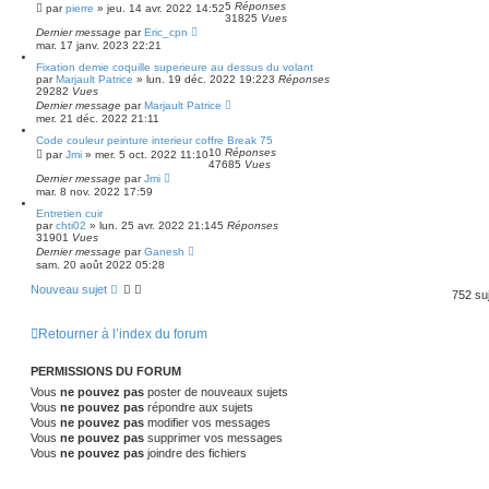
5
Réponses
par
pierre
»
jeu. 14 avr. 2022 14:52
31825
Vues
Dernier message
par
Eric_cpn
mar. 17 janv. 2023 22:21
Fixation demie coquille superieure au dessus du volant
par
Marjault Patrice
»
lun. 19 déc. 2022 19:22
3
Réponses
29282
Vues
Dernier message
par
Marjault Patrice
mer. 21 déc. 2022 21:11
Code couleur peinture interieur coffre Break 75
10
Réponses
par
Jmi
»
mer. 5 oct. 2022 11:10
47685
Vues
Dernier message
par
Jmi
mar. 8 nov. 2022 17:59
Entretien cuir
par
chti02
»
lun. 25 avr. 2022 21:14
5
Réponses
31901
Vues
Dernier message
par
Ganesh
sam. 20 août 2022 05:28
Nouveau sujet
752 su
Retourner à l’index du forum
PERMISSIONS DU FORUM
Vous
ne pouvez pas
poster de nouveaux sujets
Vous
ne pouvez pas
répondre aux sujets
Vous
ne pouvez pas
modifier vos messages
Vous
ne pouvez pas
supprimer vos messages
Vous
ne pouvez pas
joindre des fichiers