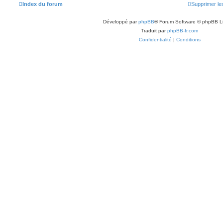
Index du forum
Supprimer le
Développé par
phpBB
® Forum Software © phpBB L
Traduit par
phpBB-fr.com
Confidentialité
|
Conditions