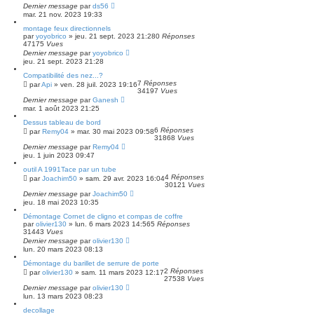
Dernier message
par
ds56
mar. 21 nov. 2023 19:33
montage feux directionnels
par
yoyobrico
»
jeu. 21 sept. 2023 21:28
0
Réponses
47175
Vues
Dernier message
par
yoyobrico
jeu. 21 sept. 2023 21:28
Compatibilité des nez...?
7
Réponses
par
Api
»
ven. 28 juil. 2023 19:16
34197
Vues
Dernier message
par
Ganesh
mar. 1 août 2023 21:25
Dessus tableau de bord
6
Réponses
par
Remy04
»
mar. 30 mai 2023 09:58
31868
Vues
Dernier message
par
Remy04
jeu. 1 juin 2023 09:47
outil A 1991Tace par un tube
4
Réponses
par
Joachim50
»
sam. 29 avr. 2023 16:04
30121
Vues
Dernier message
par
Joachim50
jeu. 18 mai 2023 10:35
Démontage Cornet de cligno et compas de coffre
par
olivier130
»
lun. 6 mars 2023 14:56
5
Réponses
31443
Vues
Dernier message
par
olivier130
lun. 20 mars 2023 08:13
Démontage du barillet de serrure de porte
2
Réponses
par
olivier130
»
sam. 11 mars 2023 12:17
27538
Vues
Dernier message
par
olivier130
lun. 13 mars 2023 08:23
decollage