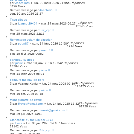
e
par
Joachim50
»
lun. 30 mars 2026 21:55
5
Réponses
3496
Vues
Dernier message
par
Joachim50
ven. 10 avr. 2026 21:27
Tissu sièges
3
Réponses
par
jeannot29404
»
mar. 24 mars 2026 09:27
13145
Vues
Dernier message
par
Eric_cpn
mer. 25 mars 2026 22:16
Remontage volant de direction
2
Réponses
par
poun87
»
sam. 14 févr. 2026 15:58
1716
Vues
Dernier message
par
poun87
dim. 15 févr. 2026 00:52
panneau custode
par
pierre
»
mar. 13 janv. 2026 19:54
2
Réponses
14384
Vues
Dernier message
par
pierre
mer. 14 janv. 2026 06:21
peinture tableau de bord
32
Réponses
par
Vaisiere Xavier
»
lun. 24 nov. 2008 09:39
124425
Vues
Dernier message
par
poitou
mer. 15 oct. 2025 09:18
Monogramme de coffre
24
Réponses
par
ffravet@gmail.com
»
lun. 14 juil. 2025 16:32
61728
Vues
Dernier message
par
ffravet@gmail.com
mar. 29 juil. 2025 14:48
Étanchéité du toit Dsuper 1973
par
Heza
»
lun. 30 juin 2025 14:48
7
Réponses
27142
Vues
Dernier message
par
Eric_cpn
jeu. 3 juil. 2025 21:56