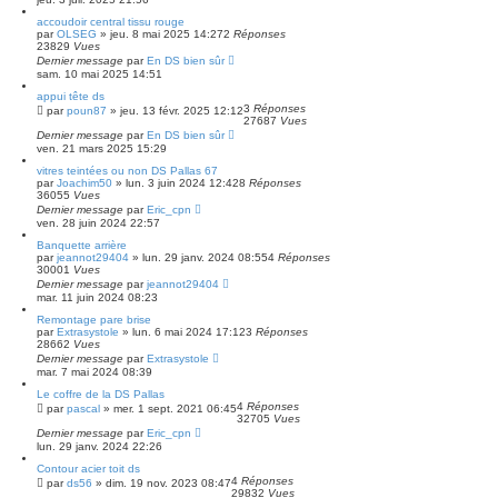
accoudoir central tissu rouge
par
OLSEG
»
jeu. 8 mai 2025 14:27
2
Réponses
23829
Vues
Dernier message
par
En DS bien sûr
sam. 10 mai 2025 14:51
appui tête ds
3
Réponses
par
poun87
»
jeu. 13 févr. 2025 12:12
27687
Vues
Dernier message
par
En DS bien sûr
ven. 21 mars 2025 15:29
vitres teintées ou non DS Pallas 67
par
Joachim50
»
lun. 3 juin 2024 12:42
8
Réponses
36055
Vues
Dernier message
par
Eric_cpn
ven. 28 juin 2024 22:57
Banquette arrière
par
jeannot29404
»
lun. 29 janv. 2024 08:55
4
Réponses
30001
Vues
Dernier message
par
jeannot29404
mar. 11 juin 2024 08:23
Remontage pare brise
par
Extrasystole
»
lun. 6 mai 2024 17:12
3
Réponses
28662
Vues
Dernier message
par
Extrasystole
mar. 7 mai 2024 08:39
Le coffre de la DS Pallas
4
Réponses
par
pascal
»
mer. 1 sept. 2021 06:45
32705
Vues
Dernier message
par
Eric_cpn
lun. 29 janv. 2024 22:26
Contour acier toit ds
4
Réponses
par
ds56
»
dim. 19 nov. 2023 08:47
29832
Vues