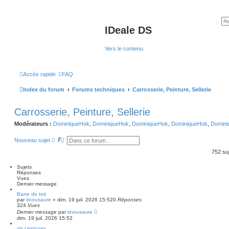
IDeale DS
Vers le contenu
Accès rapide
FAQ
Index du forum
Forums techniques
Carrosserie, Peinture, Sellerie
Carrosserie, Peinture, Sellerie
Modérateurs :
DominiqueHok
,
DominiqueHok
,
DominiqueHok
,
DominiqueHok
,
Domini
R
R
Nouveau sujet
e
e
c
c
752 su
h
h
e
e
Sujets
r
r
Réponses
c
c
Vues
h
h
Dernier message
e
e
r
a
Barre de toit
par
tinousaure
»
dim. 19 juil. 2026 15:52
v
0
Réponses
324
Vues
a
Dernier message
par
n
tinousaure
dim. 19 juil. 2026 15:52
c
é
vis ceintures