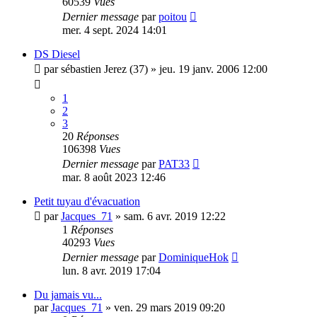
60539
Vues
Dernier message
par
poitou
mer. 4 sept. 2024 14:01
DS Diesel
par
sébastien Jerez (37)
»
jeu. 19 janv. 2006 12:00
1
2
3
20
Réponses
106398
Vues
Dernier message
par
PAT33
mar. 8 août 2023 12:46
Petit tuyau d'évacuation
par
Jacques_71
»
sam. 6 avr. 2019 12:22
1
Réponses
40293
Vues
Dernier message
par
DominiqueHok
lun. 8 avr. 2019 17:04
Du jamais vu...
par
Jacques_71
»
ven. 29 mars 2019 09:20