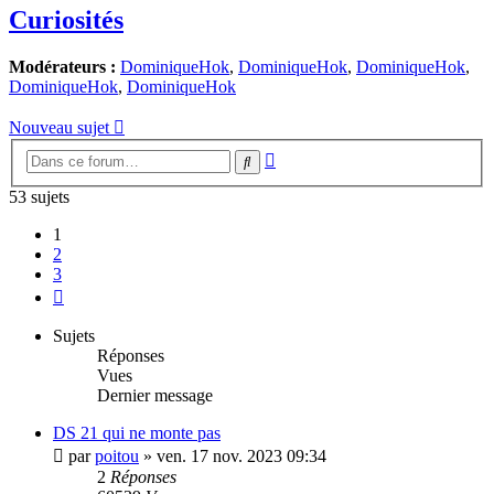
Curiosités
Modérateurs :
DominiqueHok
,
DominiqueHok
,
DominiqueHok
,
DominiqueHok
,
DominiqueHok
Nouveau sujet
Recherche
Rechercher
avancée
53 sujets
1
2
3
Suivante
Sujets
Réponses
Vues
Dernier message
DS 21 qui ne monte pas
par
poitou
»
ven. 17 nov. 2023 09:34
2
Réponses