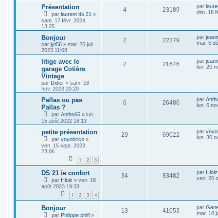
Présentation
par
laure
4
23189
dim. 18 f
par
laurent ds 21
»
sam. 17 févr. 2024
13:25
Bonjour
par
jean
2
22379
mar. 5 d
par
jyt56
»
mar. 25 juil.
2023 11:08
litige avec le
par
jean
2
21646
lun. 20 n
garage Cotière
Vintage
par
Didier
»
sam. 18
nov. 2023 20:20
Pallas ou pas
par
Anth
6
26486
lun. 6 no
Pallas ?
par
Antho65
»
lun.
15 août 2022 18:13
petite présentation
par
yoyo
29
69022
lun. 30 o
par
yoyobrico
»
ven. 15 sept. 2023
23:06
1
2
3
DS 21 ie confort
par
Hloiz
34
83482
ven. 20 
par
Hloiz
»
ven. 18
août 2023 19:33
1
2
3
4
Bonjour
par
Gan
13
41053
mar. 18 j
par
Philippe phifi
»