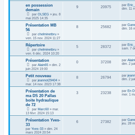
en possession
par
Eric
9
20975
dim. 11 
demain
par
OLSEG
»
jeu. 8
mai 2025 14:35
Présentation MB
par
Gan
8
25682
dim. 16 
56
par
chelminetbru
»
ven. 15 nov. 2024 11:27
Répertoire
par
Eric
5
28372
sam. 7 d
par
chelminetbru
»
ven. 6 déc. 2024 10:20
Présentation
par
Alain
0
37208
dim. 2 ju
par
Alain65
»
dim. 2
juin 2024 19:00
Petit nouveau
par
jean
8
26794
dim. 2 ju
par
jeannot29404
»
mar. 14 nov. 2023 17:38
Présentation de
par
En D
3
23238
mer. 1 m
ma DS 20 Pallas
boite hydraulique
de 72
par
Marc60
»
mar.
13 févr. 2024 15:13
Présentation Yves-
par
Gan
6
27382
jeu. 28 
33
par
Yves-33
»
dim. 24
mars 2024 20:54