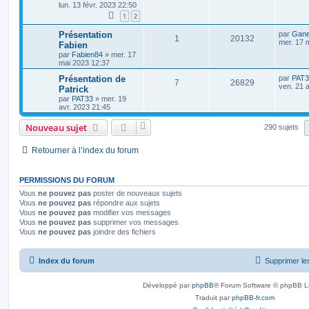
lun. 13 févr. 2023 22:50
1
2
Présentation
par
Gan
1
20132
mer. 17 
Fabien
par
Fabien84
»
mer. 17
mai 2023 12:37
Présentation de
par
PAT3
7
26829
ven. 21 
Patrick
par
PAT33
»
mer. 19
avr. 2023 21:45
Nouveau sujet
290 sujets
Retourner à l’index du forum
PERMISSIONS DU FORUM
Vous
ne pouvez pas
poster de nouveaux sujets
Vous
ne pouvez pas
répondre aux sujets
Vous
ne pouvez pas
modifier vos messages
Vous
ne pouvez pas
supprimer vos messages
Vous
ne pouvez pas
joindre des fichiers
Index du forum
Supprimer le
Développé par
phpBB
® Forum Software © phpBB L
Traduit par
phpBB-fr.com