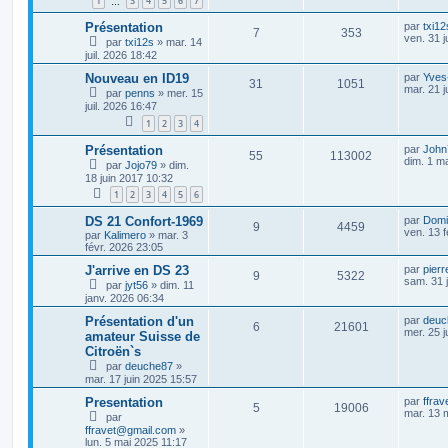
1
3
4
5
6
7
…
Présentation
par
txi12
7
353
ven. 31 j
par
txi12s
»
mar. 14
juil. 2026 18:42
Nouveau en ID19
par
Yves
31
1051
mar. 21 j
par
penns
»
mer. 15
juil. 2026 16:47
1
2
3
4
Présentation
par
John
55
113002
dim. 1 m
par
Jojo79
»
dim.
18 juin 2017 10:32
1
2
3
4
5
6
DS 21 Confort-1969
par
Domi
9
4459
ven. 13 f
par
Kalimero
»
mar. 3
févr. 2026 23:05
J'arrive en DS 23
par
pierr
9
5322
sam. 31 
par
jyt56
»
dim. 11
janv. 2026 06:34
Présentation d'un
par
deuc
6
21601
mer. 25 j
amateur Suisse de
Citroën`s
par
deuche87
»
mar. 17 juin 2025 15:57
Presentation
par
ffra
5
19006
mar. 13 
par
ffravet@gmail.com
»
lun. 5 mai 2025 11:17