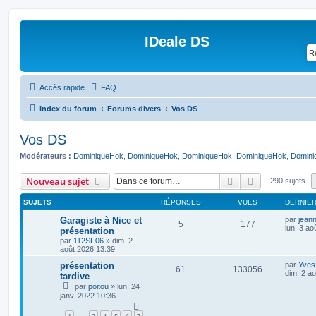
IDeale DS
Accès rapide
FAQ
Index du forum
Forums divers
Vos DS
Vos DS
Modérateurs :
DominiqueHok
,
DominiqueHok
,
DominiqueHok
,
DominiqueHok
,
Domini
Rechercher
Recherche av
Nouveau sujet
290 sujets
SUJETS
RÉPONSES
VUES
DERNIE
Garagiste à Nice et
par
jean
5
177
lun. 3 ao
présentation
par
112SF06
»
dim. 2
août 2026 13:39
présentation
par
Yves
61
133056
dim. 2 a
tardive
par
poitou
»
lun. 24
janv. 2022 10:36