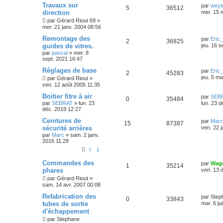
Travaux sur
par
weye
5
36512
direction
mer. 15 
par
Gérard Riout 69
»
mer. 21 janv. 2004 08:56
Remontage des
par
Eric
2
36825
guides de vitres.
jeu. 16 s
par
pascal
»
mer. 8
sept. 2021 16:47
Réglages de base
par
Eric
2
45283
jeu. 5 m
par
Gérard Riout
»
ven. 12 août 2005 11:35
Boitier fitre à air
par
SEB
0
35484
par
SEBRAT
»
lun. 23
lun. 23 
déc. 2019 12:27
Ceintures de
par
Marc
15
87387
sécurité arrières
ven. 22 
par
Marc
»
sam. 2 janv.
2016 11:28
1
2
Commandes des
par
Wagn
1
35214
phares
ven. 13 
par
Gérard Riout
»
sam. 14 avr. 2007 00:08
Refabrication des
par
Step
0
33843
tubes de sortie
mar. 6 ju
d'échappement
par
Stephane