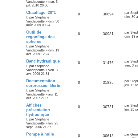
Vandepeutte
»
mar. 6
juil. 2010 20:00
Chauffage -20°C
par
Step
0
30694
dim. 30 
par
Stephane
Vandepeutte
»
dim. 30
août 2009 09:24
Outil de
par
Step
0
30981
regonflage des
dim. 19 
sphères
par
Stephane
Vandepeutte
»
dim. 19
avr. 2009 12:24
Banc hydraulique
par
Step
0
31476
ven. 3 a
par
Stephane
Vandepeutte
»
ven. 3
avr. 2009 21:31
Documentation
par
Step
0
31835
surpresseur Bertin
jeu. 11 o
par
Stephane
Vandepeutte
»
jeu. 11
oct. 2007 21:09
Affiches
par
Step
0
30731
présentation
lun. 25 s
hydraulique
par
Stephane
Vandepeutte
»
lun. 25
sept. 2006 21:37
Pompe à huile
par
Géra
0
30618