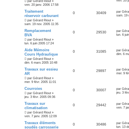
ven. 20 
par
Gérard Riout
»
ven. 20 janv. 2006 17:58
Traitement
par
Géra
0
30409
réservoir carburant
sam. 19 
par
Gérard Riout
»
sam. 19 nov. 2005 11:35
Remplacement
par
Géra
0
29530
BVA
lun. 6 ju
par
Gérard Riout
»
lun. 6 juin 2005 17:24
Aide Mémoire
par
Géra
0
31085
Cours Hydraulique
dim. 6 m
par
Gérard Riout
»
dim. 6 mars 2005 10:48
Travaux sur essieu
par
Géra
0
29897
AR
mer. 9 fé
par
Gérard Riout
»
mer. 9 févr. 2005 11:01
Courroies
par
Géra
0
30007
jeu. 3 fé
par
Gérard Riout
»
jeu. 3 févr. 2005 09:36
Travaux sur
par
Géra
0
29442
climatisation
ven. 7 ja
par
Gérard Riout
»
ven. 7 janv. 2005 12:09
Travaux éléments
par
Géra
0
30486
soudés carrosserie
lun. 13 