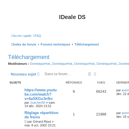
IDeale DS
Accès rapide
FAQ
Index du forum
Forums techniques
Téléchargement
Téléchargement
Modérateurs :
DominiqueHok
,
DominiqueHok
,
DominiqueHok
,
DominiqueHok
,
Domini
Rechercher
Recherche avancé
Nouveau sujet
SUJETS
RÉPONSES
VUES
DERNIE
https://www.youtu
par
jean
8
66243
be.com/watch?
dim. 22 
v=6aSKGu3n9rc
par
Joachim50
»
sam.
14 déc. 2024 13:22
Réglage répartition
par
jean
1
21988
de freins
dim. 15 
par
Gérard Riout
»
mar. 8 oct. 2002 23:21