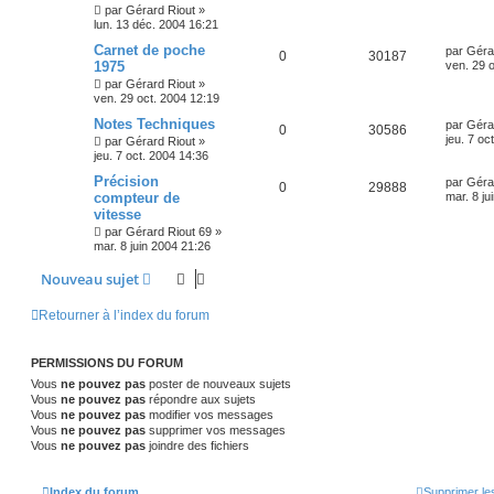
par
Gérard Riout
»
lun. 13 déc. 2004 16:21
Carnet de poche
par
Géra
0
30187
1975
ven. 29 
par
Gérard Riout
»
ven. 29 oct. 2004 12:19
Notes Techniques
par
Géra
0
30586
jeu. 7 oc
par
Gérard Riout
»
jeu. 7 oct. 2004 14:36
Précision
par
Géra
0
29888
compteur de
mar. 8 ju
vitesse
par
Gérard Riout 69
»
mar. 8 juin 2004 21:26
Nouveau sujet
Retourner à l’index du forum
PERMISSIONS DU FORUM
Vous
ne pouvez pas
poster de nouveaux sujets
Vous
ne pouvez pas
répondre aux sujets
Vous
ne pouvez pas
modifier vos messages
Vous
ne pouvez pas
supprimer vos messages
Vous
ne pouvez pas
joindre des fichiers
Index du forum
Supprimer le